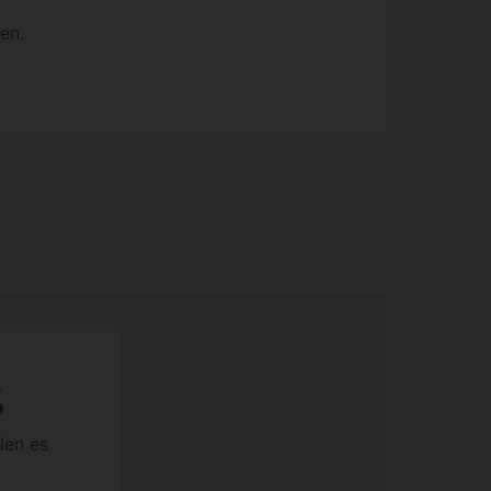
en.
%
len es