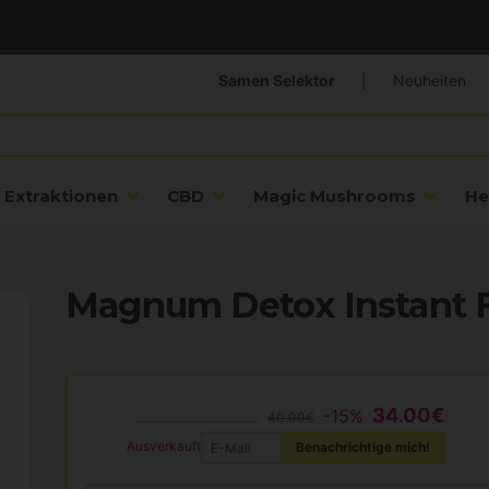
Samen Selektor
|
Neuheiten
Extraktionen
CBD
Magic Mushrooms
He
Magnum Detox Instant 
34.00€
-15%
40.00€
Ausverkauft
Benachrichtige mich!