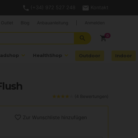
(+34) 972 527 248
Kontakt
Outlet
Blog
Anbauanleitung
|
Anmelden
search
shopping_cart
adshop
HealthShop
Outdoor
Indoor
Flush
(4 Bewertungen)
Zur Wunschliste hinzufügen