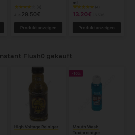
ml
(4)
(4)
29.50€
13.20€
Aus
16.50€
Produkt anzeigen
Produkt anzeigen
stant Flush0 gekauft
-10%
High Voltage Reiniger
Mouth Wash
Toxinreiniger