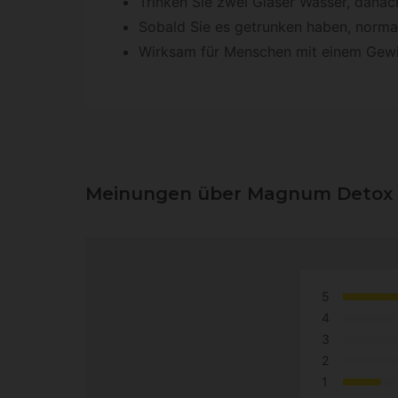
Trinken Sie zwei Gläser Wasser, danach
Sobald Sie es getrunken haben, normal
Wirksam für Menschen mit einem Gewic
Meinungen über Magnum Detox I
5
4
3
2
1