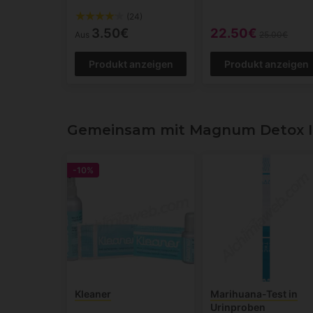
(24)
3.50€
22.50€
Aus
25.00€
Produkt anzeigen
Produkt anzeigen
Gemeinsam mit Magnum Detox In
-10%
Kleaner
Marihuana-Test in
Urinproben