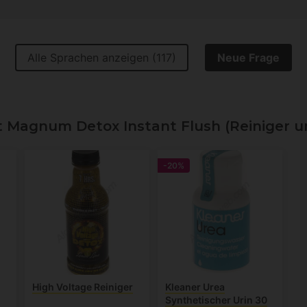
Alle Sprachen anzeigen (117)
Neue Frage
Magnum Detox Instant Flush (Reiniger u
-20%
High Voltage Reiniger
Kleaner Urea
Synthetischer Urin 30