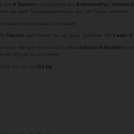
ng von
6 Stunden
und besteht aus
Ballaststoffen, Vitamin C
nten die dem Traubengeschmack und der Farbe verleihen.
die besten Ergebnisse zu erzielen:
die
Flasche
und trinken Sie sie ganz. Urinieren Sie
2 oder 3
 normalen Mengen essen und in den
nächsten 6 Stunden
nich
 Ihrem Körper zu entfernen.
wicht von bis zu
154 kg
.