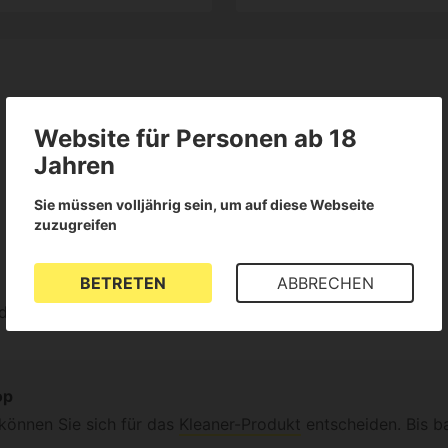
Website für Personen ab 18
Alle Sprachen anzeigen (4)
Jahren
Sie müssen volljährig sein, um auf diese Webseite
zuzugreifen
BETRETEN
ABBRECHEN
der
op
 können Sie sich für das
Kleaner-Produkt
entscheiden. Bis ba