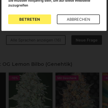
Sie müssen volljährig sein, um auf diese Webseite
zuzugreifen
BETRETEN
ABBRECHEN
Alle Sprachen anzeigen (16)
Neue Frage
OG Lemon Bilbo (Genehtik)
-10%
Mit Geschenk
-4