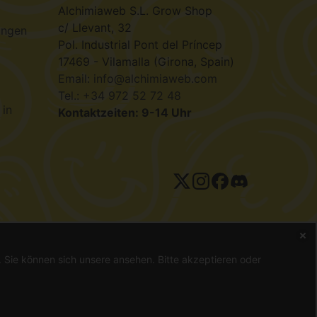
Alchimiaweb S.L. Grow Shop
c/ Llevant, 32
ungen
Pol. Industrial Pont del Príncep
17469 - Vilamalla (Girona, Spain)
Email: info@alchimiaweb.com
Tel.: +34 972 52 72 48
 in
Kontaktzeiten: 9-14 Uhr
tenschutzerklärung
n. Sie können sich unsere
ansehen. Bitte akzeptieren oder
gal ist, können Samen nur als Souvenir, zur Vogelfütterung oder
g oder Heilung von Krankheiten eingesetzt. Konsultieren Sie
 sicherzustellen, bevor er eine Bestellung aufgibt.