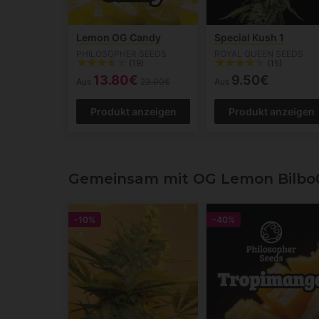
Lemon OG Candy
Special Kush 1
PHILOSOPHER SEEDS
ROYAL QUEEN SEEDS
(19)
(15)
13.80€
9.50€
Aus
23.00€
Aus
Produkt anzeigen
Produkt anzeigen
Gemeinsam mit OG Lemon Bilbo
-10%
-40%