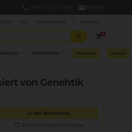
(+34) 972 527 248
Kontakt
Outlet
Blog
Anbauanleitung
|
Anmelden
search
shopping_cart
adshop
HealthShop
Outdoor
Indoor
iert von Genehtik
In den Warenkorb
Zur Wunschliste hinzufügen