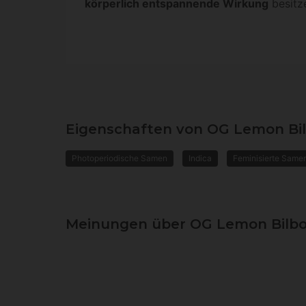
körperlich entspannende Wirkung
besitz
Eigenschaften von OG Lemon Bi
Photoperiodische Samen
Indica
Feminisierte Same
Meinungen über OG Lemon Bilb