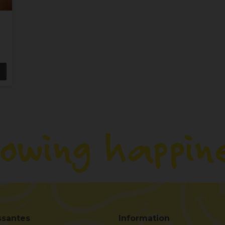
ssantes
Information