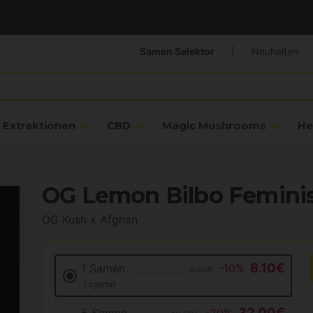
Samen Selektor
|
Neuheiten
Extraktionen
CBD
Magic Mushrooms
He
OG Lemon Bilbo Feminis
OG Kush x Afghan
8.10€
1 Samen
-10%
9.00€
Lagernd
32.00€