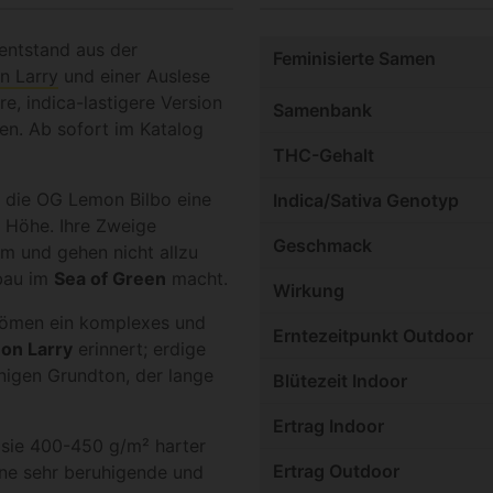
entstand aus der
Feminisierte Samen
n Larry
und einer Auslese
e, indica-lastigere Version
Samenbank
en. Ab sofort im Katalog
THC-Gehalt
 die OG Lemon Bilbo eine
Indica/Sativa Genotyp
e Höhe. Ihre Zweige
Geschmack
m und gehen nicht allzu
nbau im
Sea of Green
macht.
Wirkung
trömen ein komplexes und
Erntezeitpunkt Outdoor
on Larry
erinnert; erdige
nigen Grundton, der lange
Blütezeit Indoor
Ertrag Indoor
n sie 400-450 g/m² harter
Ertrag Outdoor
ine sehr beruhigende und