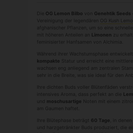
Die
OG Lemon Bilbo
von
Genehtik Seeds
Vereinigung der legendären
OG Kush Lemo
afghanischer Pflanzen, um so eine schneller
mit höheren Anteilen an
Limonen
zu erhalt
feminisierter Hanfsamen von Alchimia.
Während ihrer Wachstumsphase entwickelt
kompakte
Statur und erreicht eine mittler
wachsen eng anliegend am zentralen Stam
sehr in die Breite, was sie ideal für den A
Ihre dichten Buds voller Blütenfäden vers
intensives Aroma, dass perfekt an die
Lem
und
moschusartige
Noten mit einem zitro
am Gaumen haftet.
Ihre Blütephase beträgt
60 Tage
, in dene
und harzgetränkter Buds produziert, die e