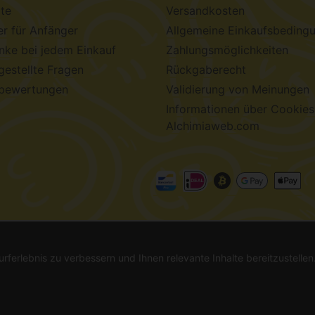
te
Versandkosten
r für Anfänger
Allgemeine Einkaufsbeding
ke bei jedem Einkauf
Zahlungsmöglichkeiten
gestellte Fragen
Rückgaberecht
bewertungen
Validierung von Meinungen
Informationen über Cookies
Alchimiaweb.com
chimiaweb S.L.
· CIF: B-17664368 ·
Rechtliche Hinweise
·
Da
urferlebnis zu verbessern und Ihnen relevante Inhalte bereitzustelle
l. Informieren Sie sich vor dem Kauf. In Ländern, in denen die Keimung nicht le
-haltige Produkte sind keine Arzneimittel und werden auch nicht zur Behandlun
 in der Verantwortung des Käufers, die Einhaltung aller geltenden lokalen Gesetze