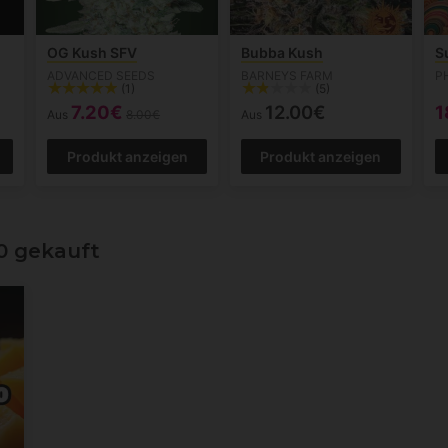
OG Kush SFV
Bubba Kush
S
ADVANCED SEEDS
BARNEYS FARM
P
(1)
(5)
7.20€
12.00€
1
Aus
8.00€
Aus
Produkt anzeigen
Produkt anzeigen
0 gekauft