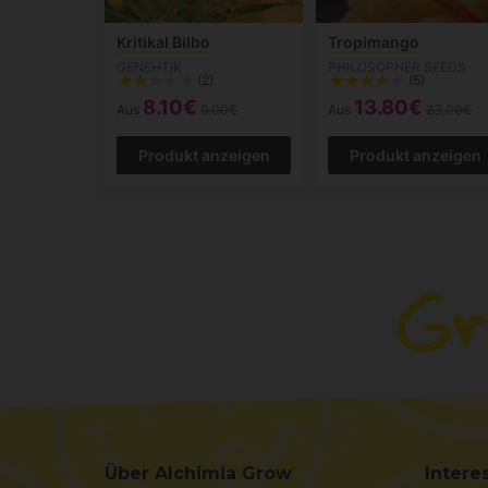
Kritikal Bilbo
Tropimango
GENEHTIK
PHILOSOPHER SEEDS
(2)
(5)
8.10€
13.80€
Aus
9.00€
Aus
23.00€
Produkt anzeigen
Produkt anzeigen
Über Alchimia Grow
Intere