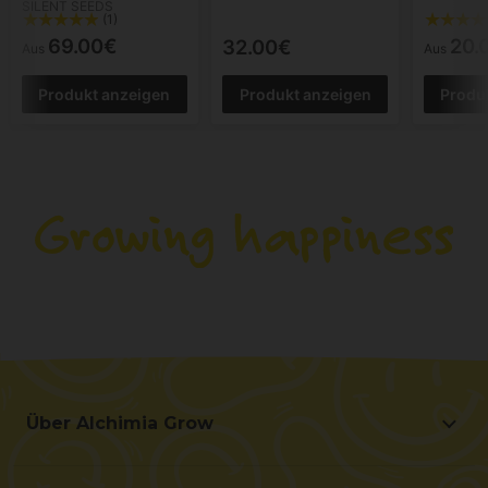
SILENT SEEDS
(1)
69.00€
20.
32.00€
Aus
Aus
Produkt anzeigen
Produkt anzeigen
Produ
Über Alchimia Grow
Über Alchimia Grow