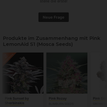
stelle die erste!
Neue Frage
Produkte im Zusammenhang mit Pink
LemonAid S1 (Mosca Seeds)
Pink Sunset by
Pink Rozay
Pink Gli
Sherbinskis
BLIMBURN SEEDS
GROWERS