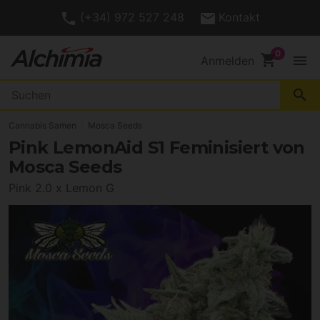
(+34) 972 527 248
Kontakt
shopping_cart
menu
Anmelden
search
Cannabis Samen
Mosca Seeds
Pink LemonAid S1 Feminisiert von
Mosca Seeds
Pink 2.0 x Lemon G