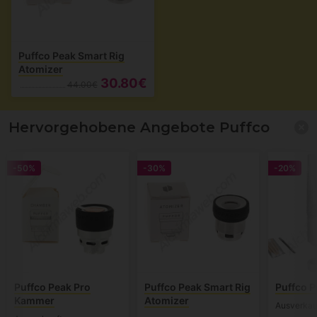
Puffco Peak Smart Rig
Atomizer
30.80€
44.00€
Hervorgehobene Angebote Puffco
-50%
-30%
-20%
Puffco Peak Pro
Puffco Peak Smart Rig
Puffco P
Kammer
Atomizer
Ausverkau