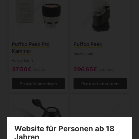
Puffco Peak Pro
Puffco Peak
Kammer
Ausverkauft
Ausverkauft
37.50€
296.65€
75.00€
360.00€
Produkt anzeigen
Produkt anzeigen
Website für Personen ab 18
Jahren