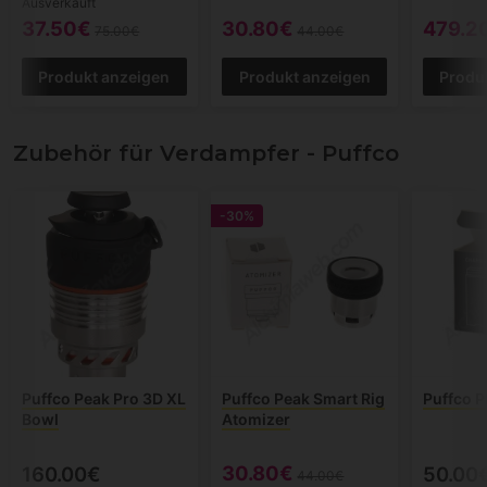
Ausverkauft
37.50€
30.80€
479.2
75.00€
44.00€
Produkt anzeigen
Produkt anzeigen
Produ
Zubehör für Verdampfer - Puffco
-30%
Puffco Peak Pro 3D XL
Puffco Peak Smart Rig
Puffco 
Bowl
Atomizer
30.80€
160.00€
50.00
44.00€