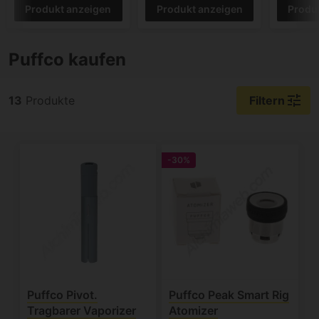
Produkt anzeigen
Produkt anzeigen
Produ
Puffco kaufen
tune
13
Produkte
Filtern
-30%
Puffco Pivot.
Puffco Peak Smart Rig
Tragbarer Vaporizer
Atomizer