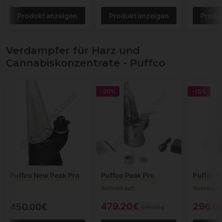
Produkt anzeigen
Produkt anzeigen
Produ
Verdampfer für Harz und
Cannabiskonzentrate - Puffco
-20%
-15%
Puffco New Peak Pro
Puffco Peak Pro
Puffco P
Ausverkauft
Ausverkau
479.20€
296.6
450.00€
599.00€