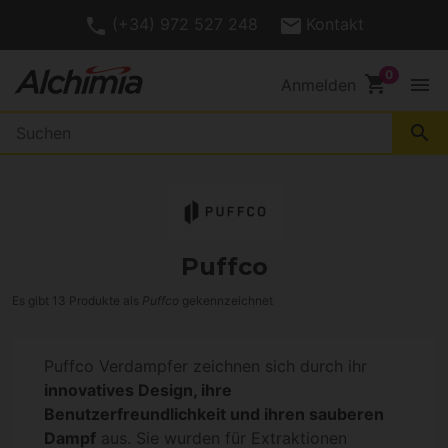
(+34) 972 527 248
Kontakt
shopping_cart
menu
Anmelden
search
Puffco
Es gibt 13 Produkte als
Puffco
gekennzeichnet
Puffco Verdampfer zeichnen sich durch ihr
innovatives Design, ihre
Benutzerfreundlichkeit und ihren sauberen
Dampf
aus. Sie wurden für Extraktionen