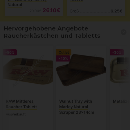
Natural
26.10€
Groß
6.25€
29.00€
Hervorgehobene Angebote
Raucherkästchen und Tabletts
-50%
Outlet
-30%
-40%
RAW Mittleres
Walnut Tray with
Metalize
Raucher Tablett
Marley Natural
Scraper 23x14cm
Ausverkauft