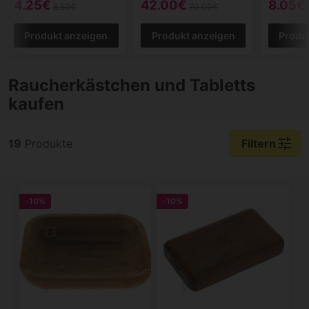
4.25€
42.00€
8.05€
8.50€
70.00€
Produkt anzeigen
Produkt anzeigen
Produ
Raucherkästchen und Tabletts
kaufen
tune
19
Produkte
Filtern
-10%
-10%