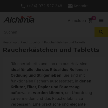
(+34) 972 527 248
Kontakt
shopping_cart
menu
Anmelden
search
Headshop
Rauchzubehör
Raucherkästchen und Tabletts
Raucherkästchen und Tabletts
Räuchertabletts und -boxen aus Holz sind
ideal für alle, die das Ritual des Rollens in
Ordnung und Stil genießen
. Sie sind mit
funktionalen Fächern ausgestattet, in
denen
Kräuter, Filter, Papier und Feuerzeug
auf
bewahrt
werden können
, um Unordnung
zu vermeiden und das Raucherlebnis zu
verbessern. Eine praktische und elegante