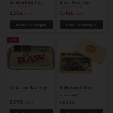
Zombie Raw Tray
Brazil Raw Tray
(1)
(2)
8.55€
5.40€
9.50€
6.00€
Produkt anzeigen
Produkt anzeigen
-30%
Metalized Raw Tray
Rolls Secret Box
Ausverkauft
8.05€
28.00€
11.50€