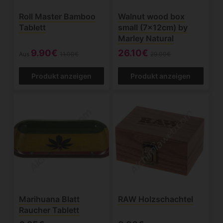
Roll Master Bamboo
Walnut wood box
Tablett
small (7x12cm) by
Marley Natural
9.90€
26.10€
Aus
11.00€
29.00€
Produkt anzeigen
Produkt anzeigen
Marihuana Blatt
RAW Holzschachtel
Raucher Tablett