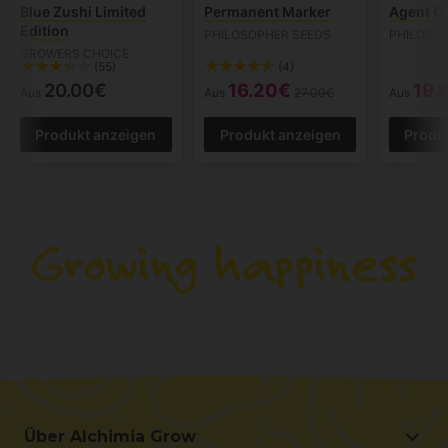
Blue Zushi Limited
Permanent Marker
Agent O
Edition
PHILOSOPHER SEEDS
PHILOSO
GROWERS CHOICE
(55)
(4)
20.00€
16.20€
19.
Aus
Aus
27.00€
Aus
Produkt anzeigen
Produkt anzeigen
Produ
Über Alchimia Grow