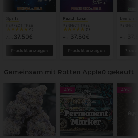
Spritz
Peach Lassi
Lemon C
PERFECT TREE
PERFECT TREE
PERFECT 
(1)
(1)
37.50€
37.50€
37.
Aus
Aus
Aus
Produkt anzeigen
Produkt anzeigen
Produ
Gemeinsam mit Rotten Apple0 gekauft
-40%
-40%