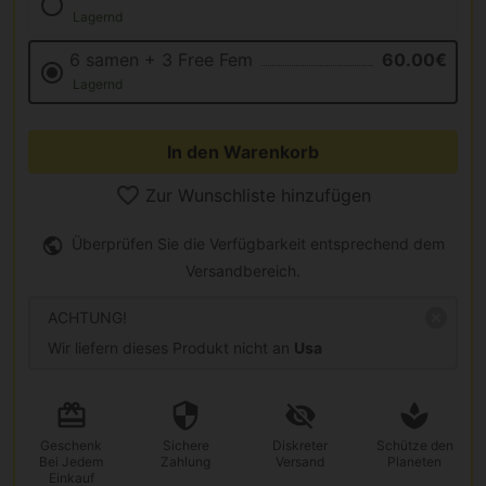
Lagernd
6 samen + 3 Free Fem
60.00€
Lagernd
In den Warenkorb
Zur Wunschliste hinzufügen
Überprüfen Sie die Verfügbarkeit entsprechend dem
Versandbereich.
ACHTUNG!
Wir liefern dieses Produkt nicht an
Usa
Geschenk
Sichere
Diskreter
Schütze den
Bei Jedem
Zahlung
Versand
Planeten
Einkauf