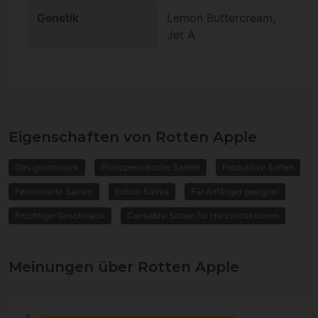
Genetik
Lemon Buttercream,
Jet A
Eigenschaften von Rotten Apple
Gas geschmack
Photoperiodische Samen
Produktive Sorten
Feminisierte Samen
Indica-Sativa
Für Anfänger geeignet
Fruchtiger Geschmack
Cannabis-Sorten für Harzextraktionen
Meinungen über Rotten Apple