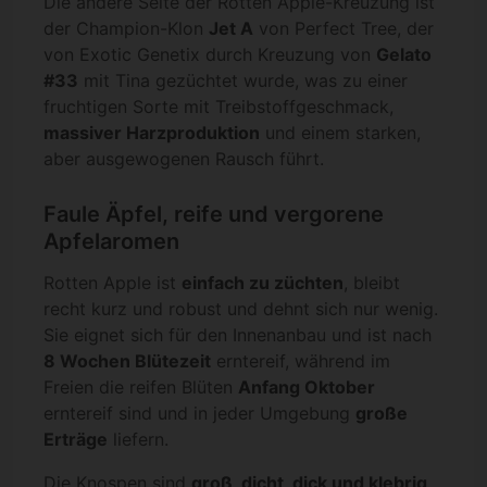
Die andere Seite der Rotten Apple-Kreuzung ist
der Champion-Klon
Jet A
von Perfect Tree, der
von Exotic Genetix durch Kreuzung von
Gelato
#33
mit Tina gezüchtet wurde, was zu einer
fruchtigen Sorte mit Treibstoffgeschmack,
massiver Harzproduktion
und einem starken,
aber ausgewogenen Rausch führt.
Faule Äpfel, reife und vergorene
Apfelaromen
Rotten Apple ist
einfach zu züchten
, bleibt
recht kurz und robust und dehnt sich nur wenig.
Sie eignet sich für den Innenanbau und ist nach
8 Wochen Blütezeit
erntereif, während im
Freien die reifen Blüten
Anfang Oktober
erntereif sind und in jeder Umgebung
große
Erträge
liefern.
Die Knospen sind
groß, dicht, dick und klebrig
,