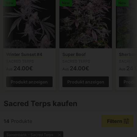
New
New
New
Winter Sunset #4
Super Boof
Sherban
SACRED TERPS
SACRED TERPS
SACRED 
24.00€
24.00€
24.
Aus
Aus
Aus
Produkt anzeigen
Produkt anzeigen
Produ
Sacred Terps kaufen
tune
14
Produkte
Filtern
Samenbank - Sacred Terps