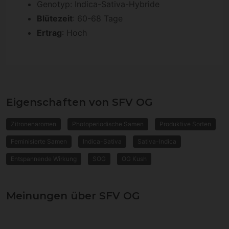
Genotyp: Indica-Sativa-Hybride
Blütezeit
: 60-68 Tage
Ertrag
: Hoch
Eigenschaften von SFV OG
Zitronenaromen
Photoperiodische Samen
Produktive Sorten
Feminisierte Samen
Indica-Sativa
Sativa-Indica
Entspannende Wirkung
SOG
OG Kush
Meinungen über SFV OG