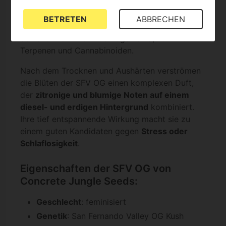
Blütezeit beträgt nicht mehr als
60 bis 68 Tage
und liefert einen
hohen Ertrag dichter und
BETRETEN
ABBRECHEN
fleischiger Knospen
, die mit einer dicken
Schicht Trichomen überzogen sind, voll mit
Terpenen und Cannabinoiden.
Nach dem Trocknen und Aushärten verströmen
die Blüten der SFV OG einen komplexen Duft,
der
zitronige und blumige Noten auf einem
diesel- und erdigen Hintergrund
kombiniert.
Ihre tief entspannende Wirkung macht sie zu
einem guten Kandidaten gegen
Stress oder
Schlaflosigkeit
.
Eigenschaften der SFV OG von
Concrete Jungle Seeds:
Geschlecht
: feminisiert
Genetik
: San Fernando Valley OG Kush