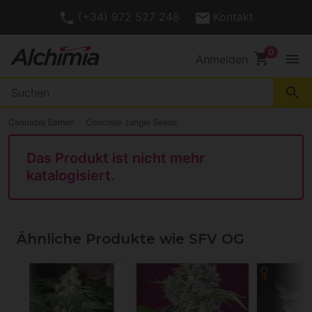
(+34) 972 527 248
Kontakt
shopping_cart
menu
Anmelden
search
Cannabis Samen
Concrete Jungle Seeds
Das Produkt ist nicht mehr
katalogisiert.
Ähnliche Produkte wie SFV OG