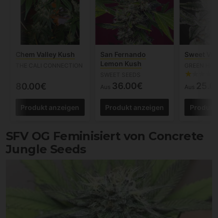
Chem Valley Kush
San Fernando
Sweet Val
Lemon Kush
THE CALI CONNECTION
GREEN HOU
SWEET SEEDS
36.00€
25.0
80.00€
Aus
Aus
Produkt anzeigen
Produkt anzeigen
Produkt
SFV OG Feminisiert von Concrete
Jungle Seeds