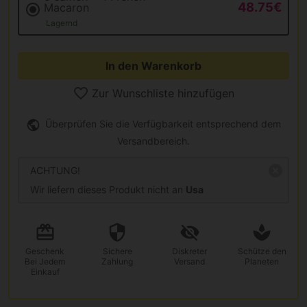
48.75€
Macaron
Lagernd
In den Warenkorb
Zur Wunschliste hinzufügen
Überprüfen Sie die Verfügbarkeit entsprechend dem
Versandbereich.
ACHTUNG!
Wir liefern dieses Produkt nicht an
Usa
Geschenk
Sichere
Diskreter
Schütze den
Bei Jedem
Zahlung
Versand
Planeten
Einkauf