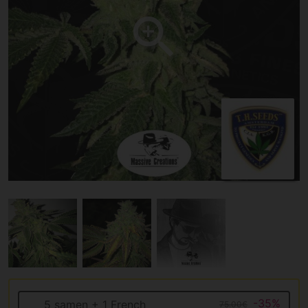
-35%
5 samen + 1 French
75.00€