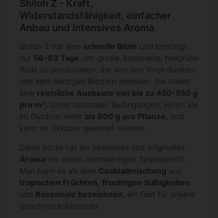
Shiloh Z - Kraft,
Widerstandsfähigkeit, einfacher
Anbau und intensives Aroma
Shiloh Z hat eine
schnelle Blüte
und benötigt
nur
56-63 Tage
, um große, kompakte, hellgrüne
Buds zu produzieren, die sich von ihren dunklen
und sehr harzigen Blättern abheben. Sie bietet
eine
reichliche Ausbeute von bis zu 450-550 g
pro m²
. Unter optimalen Bedingungen, liefert sie
im Outdoor mehr
als 800 g pro Pflanze,
und
kann im Oktober geerntet werden.
Diese Sorte hat ein intensives und originelles
Aroma
mit einem hochwertigen Terpenprofil.
Man kann es als eine
Cocktailmischung
aus
tropischen Früchten,
fruchtigen Süßigkeiten
und
Rosenholz bezeichnen
, ein Fest für unsere
Geschmacksknospen.