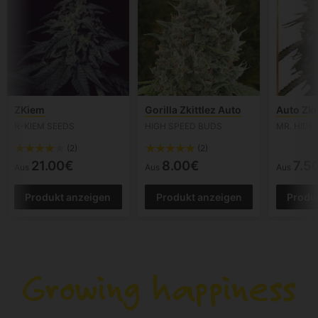
ZKiem
Gorilla Zkittlez Auto
Auto Zki
R-KIEM SEEDS
HIGH SPEED BUDS
MR. HIDE
(2)
(2)
21.00€
8.00€
7.5
Aus
Aus
Aus
Produkt anzeigen
Produkt anzeigen
Produ