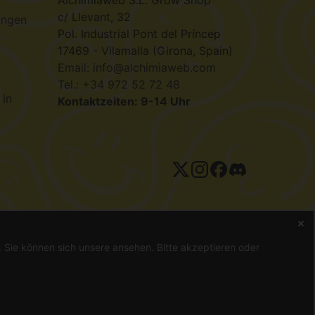
Alchimiaweb S.L. Grow Shop
c/ Llevant, 32
ungen
Pol. Industrial Pont del Príncep
17469 - Vilamalla (Girona, Spain)
Email: info@alchimiaweb.com
Tel.: +34 972 52 72 48
 in
Kontaktzeiten: 9-14 Uhr
tenschutzerklärung
n. Sie können sich unsere
ansehen. Bitte akzeptieren oder
gal ist, können Samen nur als Souvenir, zur Vogelfütterung oder
g oder Heilung von Krankheiten eingesetzt. Konsultieren Sie
 sicherzustellen, bevor er eine Bestellung aufgibt.