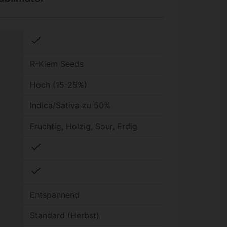
check
R-Kiem Seeds
Hoch (15-25%)
Indica/Sativa zu 50%
Fruchtig, Holzig, Sour, Erdig
check
check
Entspannend
Standard (Herbst)