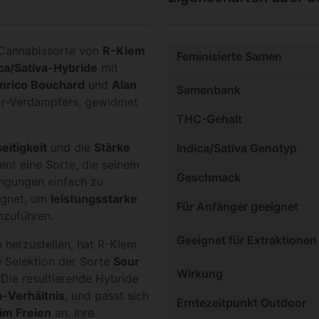
e Cannabissorte von
R-Kiem
Feminisierte Samen
ica/Sativa-Hybride
mit
nrico Bouchard
und
Alan
Samenbank
r-Verdampfers, gewidmet
THC-Gehalt
seitigkeit
und die
Stärke
Indica/Sativa Genotyp
nt eine Sorte, die seinem
Geschmack
ingungen einfach zu
ignet, um
leistungsstarke
Für Anfänger geeignet
zuführen.
Geeignet für Extraktionen
 herzustellen, hat R-Kiem
e Selektion der Sorte
Sour
Wirkung
 Die resultierende Hybride
a-Verhältnis
, und passt sich
Erntezeitpunkt Outdoor
im Freien
an. Ihre