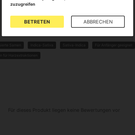
zuzugreifen
BETRETEN
ABBRECHEN
sierte Samen
Indica-Sativa
Sativa-Indica
Für Anfänger geeignet
n für Harzextraktionen
Für dieses Produkt liegen keine Bewertungen vor