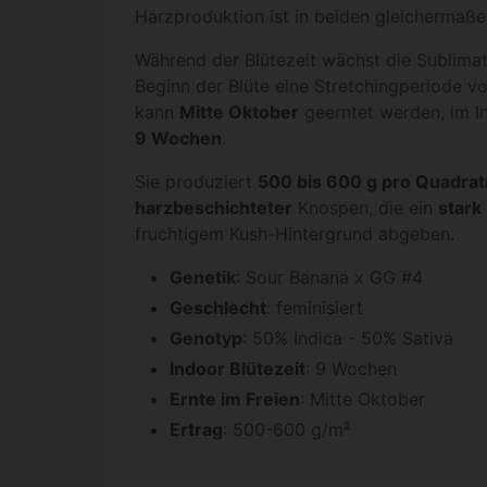
Harzproduktion ist in beiden gleichermaß
Während der Blütezeit wächst die Sublimat
Beginn der Blüte eine Stretchingperiode v
kann
Mitte Oktober
geerntet werden, im In
9 Wochen
.
Sie produziert
500 bis 600 g pro Quadrat
harzbeschichteter
Knospen, die ein
stark
fruchtigem Kush-Hintergrund abgeben.
Genetik
: Sour Banana x GG #4
Geschlecht
: feminisiert
Genotyp
: 50% Indica - 50% Sativa
Indoor Blütezeit
: 9 Wochen
Ernte im Freien
: Mitte Oktober
Ertrag
: 500-600 g/m²