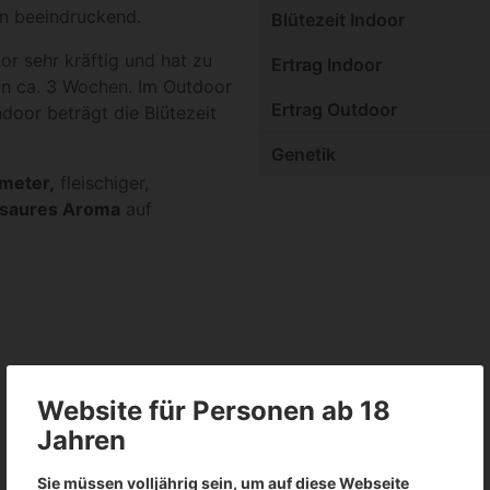
en beeindruckend.
Blütezeit Indoor
or sehr kräftig und hat zu
Ertrag Indoor
on ca. 3 Wochen. Im Outdoor
Ertrag Outdoor
door beträgt die Blütezeit
Genetik
meter,
fleischiger,
 saures Aroma
auf
Website für Personen ab 18
Jahren
Sie müssen volljährig sein, um auf diese Webseite