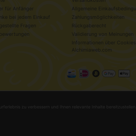
te
Versandkosten
r für Anfänger
Allgemeine Einkaufsbeding
ke bei jedem Einkauf
Zahlungsmöglichkeiten
gestellte Fragen
Rückgaberecht
bewertungen
Validierung von Meinungen
Informationen über Cookies
Alchimiaweb.com
chimiaweb S.L.
· CIF: B-17664368 ·
Rechtliche Hinweise
·
Da
urferlebnis zu verbessern und Ihnen relevante Inhalte bereitzustelle
l. Informieren Sie sich vor dem Kauf. In Ländern, in denen die Keimung nicht le
-haltige Produkte sind keine Arzneimittel und werden auch nicht zur Behandlun
 in der Verantwortung des Käufers, die Einhaltung aller geltenden lokalen Gesetze