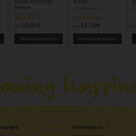
Gorilla Girl F1 Fast
Gorilla
Go
Version
00 SEEDS BANK
B
SWEET SEEDS
(3)
(5)
32.00€
24.50€
Aus
Aus
A
Produkt anzeigen
Produkt anzeigen
ssantes
Information