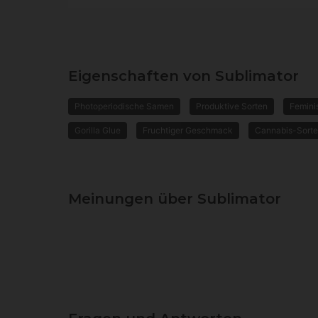
Eigenschaften von Sublimator
Photoperiodische Samen
Produktive Sorten
Femini
Gorilla Glue
Fruchtiger Geschmack
Cannabis-Sorte
Meinungen über Sublimator