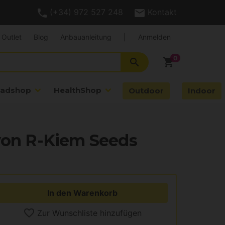
(+34) 972 527 248
Kontakt
Outlet
Blog
Anbauanleitung
|
Anmelden
search
shopping_cart
adshop
HealthShop
Outdoor
Indoor
 von R-Kiem Seeds
In den Warenkorb
Zur Wunschliste hinzufügen