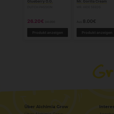
Glueberry O.G.
Mr. Gorilla Cream
DUTCH PASSION
MR. HIDE SEEDS
26.20€
8.00€
34.95€
Aus
Produkt anzeigen
Produkt anzeigen
Über Alchimia Grow
Intere