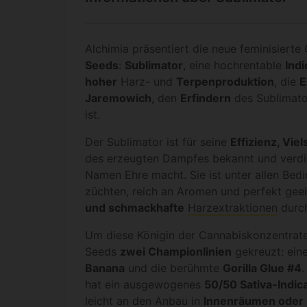
Alchimia präsentiert die neue feminisiert
Seeds
:
Sublimator
, eine hochrentable
Ind
hoher
Harz- und
Terpenproduktion
, die
E
Jaremowich
, den
Erfindern
des Sublimato
ist.
Der Sublimator ist für seine
Effizienz, Viel
des erzeugten Dampfes bekannt und verdie
Namen Ehre macht. Sie ist unter allen Bed
züchten, reich an Aromen und perfekt gee
und schmackhafte
Harzextraktionen
durch
Um diese Königin der Cannabiskonzentrate
Seeds
zwei Championlinien
gekreuzt: ein
Banana
und die berühmte
Gorilla Glue #4
.
hat ein ausgewogenes
50/50 Sativa-Indic
leicht an den Anbau in
Innenräumen oder 