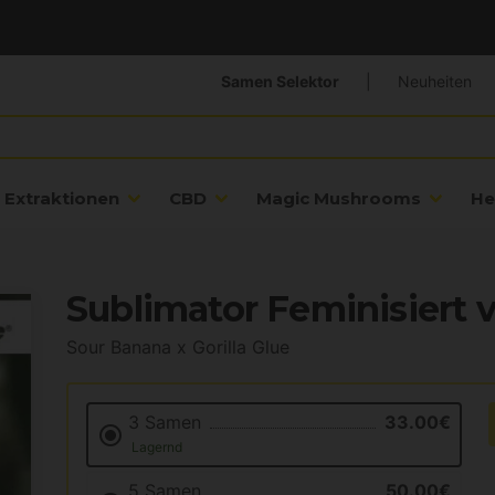
Samen Selektor
|
Neuheiten
Extraktionen
CBD
Magic Mushrooms
He
Sublimator Feminisiert
Sour Banana x Gorilla Glue
3 Samen
33.00€
Lagernd
5 Samen
50.00€