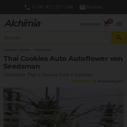
(+34) 972 527 248
Kontakt
shopping_cart
menu
Anmelden
search
Cannabis Samen
Seedsman
Thai Cookies Auto Autoflower von
Seedsman
Chocolate Thai x Oaxaca Gold x Cookies
(1 Bewertungen)