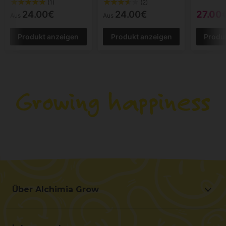
(1)
(2)
24.00€
24.00€
27.00
Aus
Aus
Produkt anzeigen
Produkt anzeigen
Produ
Über Alchimia Grow
Über Alchimia Grow
Lage und Kontakt