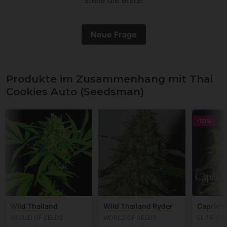
Neue Frage
Produkte im Zusammenhang mit Thai
Cookies Auto (Seedsman)
-10%
Wild Thailand
Wild Thailand Ryder
Caprich
WORLD OF SEEDS
WORLD OF SEEDS
ELITE SE