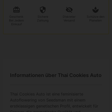
Geschenk
Sichere
Diskreter
Schütze den
Bei Jedem
Zahlung
Versand
Planeten
Einkauf
Informationen über Thai Cookies Auto
Thai Cookies Auto ist eine feminisierte
Autoflowering von Seedsman mit einem
erstklassigen genetischen Profil, entwickelt für
Grower, die aromatische Qualität und