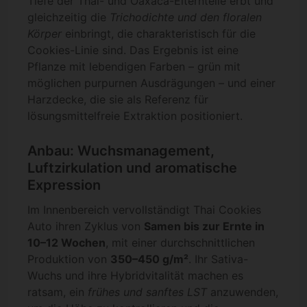
Tiefe der Thai- und Oaxaca-Elternteile erbt und
gleichzeitig die
Trichodichte und den floralen
Körper
einbringt, die charakteristisch für die
Cookies-Linie sind. Das Ergebnis ist eine
Pflanze mit lebendigen Farben – grün mit
möglichen purpurnen Ausdrägungen – und einer
Harzdecke, die sie als Referenz für
lösungsmittelfreie Extraktion positioniert.
Anbau: Wuchsmanagement,
Luftzirkulation und aromatische
Expression
Im Innenbereich vervollständigt Thai Cookies
Auto ihren Zyklus von
Samen bis zur Ernte in
10–12 Wochen
, mit einer durchschnittlichen
Produktion von
350–450 g/m²
. Ihr Sativa-
Wuchs und ihre Hybridvitalität machen es
ratsam, ein
frühes und sanftes LST
anzuwenden,