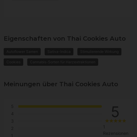
Eigenschaften von Thai Cookies Auto
Autoflower Samen
Sativa-Indica
Stimulierende Wirkung
Cookies
Cannabis-Sorten für Harzextraktionen
Meinungen über Thai Cookies Auto
5
5
4
3
1
2
Rezensionen
1