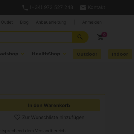
(+34) 972 527 248
Kontakt
Outlet
Blog
Anbauanleitung
|
Anmelden
search
shopping_cart
adshop
HealthShop
Outdoor
Indoor
In den Warenkorb
Zur Wunschliste hinzufügen
entsprechend dem Versandbereich.