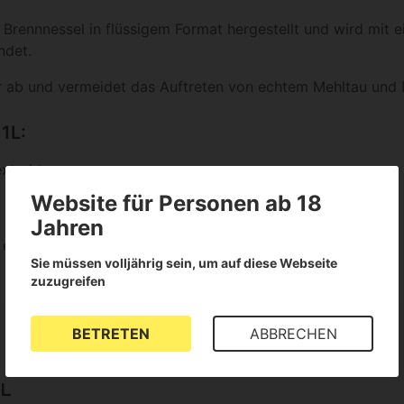
Brennnessel in flüssigem Format hergestellt und wird mit e
ndet.
 ab und vermeidet das Auftreten von echtem Mehltau und B
1L:
xtrakt
Website für Personen ab 18
Jahren
 einer Rate von 15 ml/L Wasser
Sie müssen volljährig sein, um auf diese Webseite
zuzugreifen
BETRETEN
ABBRECHEN
 L