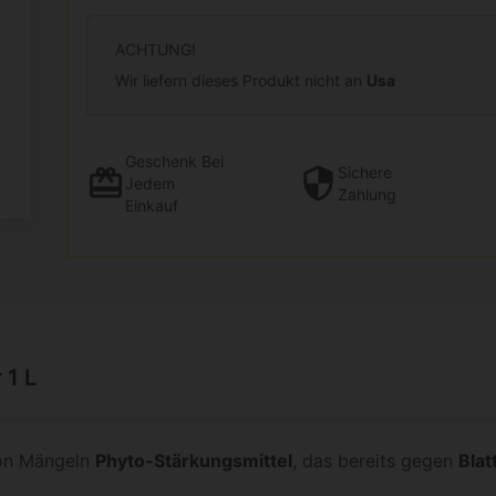
ACHTUNG!
Wir liefern dieses Produkt nicht an
Usa
Geschenk
Bei
Sichere
Jedem
Zahlung
Einkauf
 1 L
von Mängeln
Phyto-Stärkungsmittel
, das bereits gegen
Blat