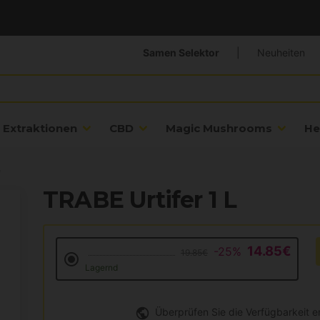
Samen Selektor
|
Neuheiten
Extraktionen
CBD
Magic Mushrooms
He
e
TRABE Urtifer 1 L
14.85€
-25%
19.85€
Lagernd
Überprüfen Sie die Verfügbarkeit 