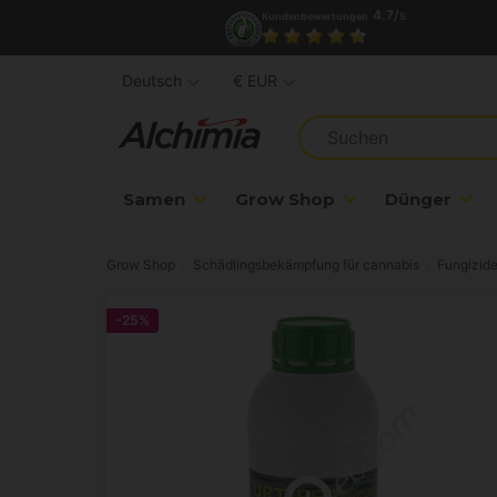
4.7/
Kundenbewertungen
5
Deutsch
€ EUR
Samen
Grow Shop
Dünger
Grow Shop
Schädlingsbekämpfung für cannabis
Fungizid
-25%