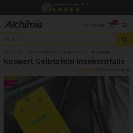
(+34) 972 527 248
Kontakt
shopping_cart
menu
Anmelden
search
Grow Shop
Schädlingsbekämpfung für cannabis
Insektizide
Koppert Gelbtafeln Insektenfalle
(8 Bewertungen)
-15%