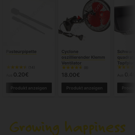
Pasteurpipette
Cyclone
Schwar
oszillierender Klemm
quadrat
Ventilator
Topfplat
(14)
(8)
0.20€
0.4
18.00€
Aus
Aus
Produkt anzeigen
Produkt anzeigen
Produ