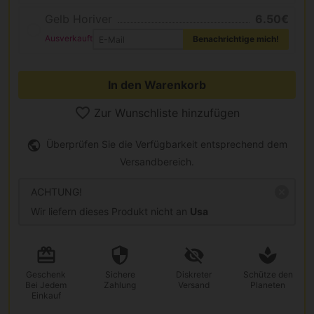
Gelb Horiver
6.50€
Ausverkauft
Benachrichtige mich!
In den Warenkorb
Zur Wunschliste hinzufügen
Überprüfen Sie die Verfügbarkeit entsprechend dem
Versandbereich.
ACHTUNG!
Wir liefern dieses Produkt nicht an
Usa
Geschenk
Sichere
Diskreter
Schütze den
Bei Jedem
Zahlung
Versand
Planeten
Einkauf