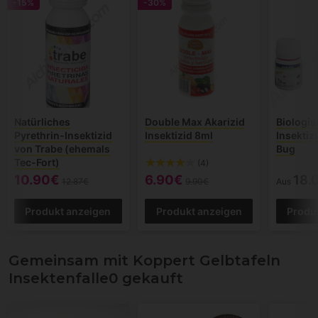
-15%
-30%
Natürliches
Double Max Akarizid
Biologis
Pyrethrin-Insektizid
Insektizid 8ml
Insektiz
von Trabe (ehemals
Bug
Tec-Fort)
(4)
10.90€
6.90€
18.
12.87€
9.90€
Aus
Produkt anzeigen
Produkt anzeigen
Produ
Gemeinsam mit Koppert Gelbtafeln
Insektenfalle0 gekauft