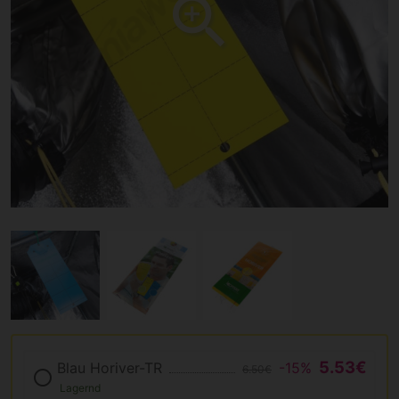
5.53€
Blau Horiver-TR
-15%
6.50€
Lagernd