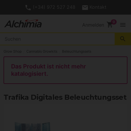
(+34) 972 527 248
Kontakt
shopping_cart
menu
Anmelden
search
Grow Shop
Cannabis Growkits
Beleuchtungssets
Das Produkt ist nicht mehr
katalogisiert.
Trafika Digitales Beleuchtungsset