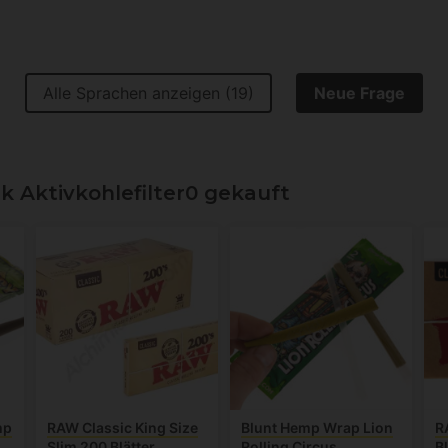
Alle Sprachen anzeigen (19)
Neue Frage
 Aktivkohlefilter0 gekauft
mp
RAW Classic King Size
Blunt Hemp Wrap Lion
R
Slim 200 Blätter
Rolling Circus
Bl