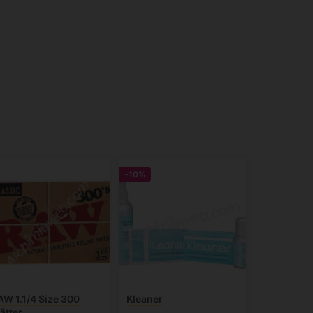
-10%
AW 1.1/4 Size 300
Kleaner
ätter