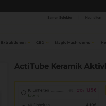
Samen Selektor
|
Neuheiten
Extraktionen
CBD
Magic Mushrooms
He
ActiTube Keramik Aktivk
1.15€
10 Einheiten
-21%
1.45€
Lagernd
40 Einheiten
4.10€