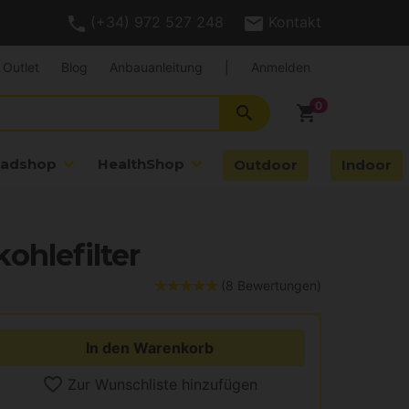
(+34) 972 527 248
Kontakt
Outlet
Blog
Anbauanleitung
|
Anmelden
search
shopping_cart
adshop
HealthShop
Outdoor
Indoor
ohlefilter
(8 Bewertungen)
In den Warenkorb
Zur Wunschliste hinzufügen