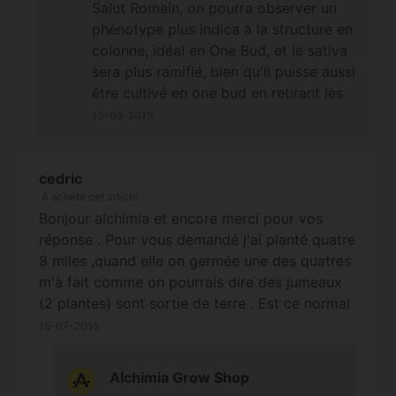
Salut Romain, on pourra observer un
phénotype plus indica à la structure en
colonne, idéal en One Bud, et le sativa
sera plus ramifié, bien qu'il puisse aussi
être cultivé en one bud en retirant les
branches basses. Cette différence
10-09-2015
structurelle est la seule mentionnée par
Mandala, qui ne dissocie pas les
phénotypes au niveau des arômes ou
cedric
A acheté cet article
effets. À bientôt!
Bonjour alchimia et encore merci pour vos
réponse . Pour vous demandé j'ai planté quatre
8 miles ,quand elle on germée une des quatres
m'à fait comme on pourrais dire des jumeaux
(2 plantes) sont sortie de terre . Est ce normal
? Cordialement
15-07-2015
Alchimia Grow Shop