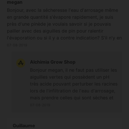
bonne quantité d'aiguilles vertes ou un
megan
mélange et le laisser reposer au soleil
Bonjour, avec la sécheresse l'eau d'arrosage même
pour accélérer le processus de séchage
en grande quantité s'évapore rapidement, je suis
(en fine couche c'est le mieux), et faire
près d'une pinède je voulais savoir si je pouvais
comme vous faisiez en attendant ;-)
pailler avec des aiguilles de pin pour ralentir
l'évaporation ou si il y a contre indication? S'il n'y en
a pas je pense prendre des aiguilles vertes qui
07-08-2019
semblent mieux retenir l'eau et permettre une
température de 1 ou 2 degrés en moins dans le
Alchimia Grow Shop
paillis.
Bonjour megan, il ne faut pas utiliser les
aiguilles vertes qui possèdent un pH
très acide pouvant perturber les racines
lors de l'infiltration de l'eau d'arrosage,
mais prendre celles qui sont sèches et
donc de couleur marron au pH proche
07-08-2019
de 7 ;-)
Guillaume