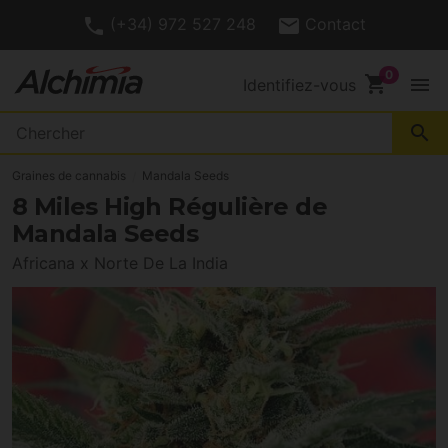
(+34) 972 527 248
Contact
shopping_cart
menu
Identifiez-vous
search
Graines de cannabis
Mandala Seeds
8 Miles High Régulière de
Mandala Seeds
Africana x Norte De La India