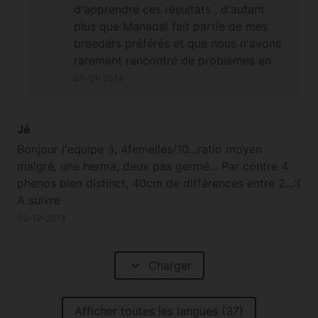
d'apprendre ces résultats , d'autant
plus que Manadal fait partie de mes
breeders préférés et que nous n'avons
rarement rencontré de problèmes en
cultivant ses variétés . Le prix n'a pas
07-01-2014
vraiment de rapport avec l'absence
d'hermaphrodisme , souvent celui ci est
provoqué par un stress
Jé
environnemental comme expliqué
dans
Bonjour l'equipe :), 4femelles/10...ratio moyen
cet article
.
malgré, une herma, deux pas germé... Par contre 4
phenos bien distinct, 40cm de différences entre 2...:(
A suivre
05-12-2013
expand_more
Charger
Afficher toutes les langues (37)