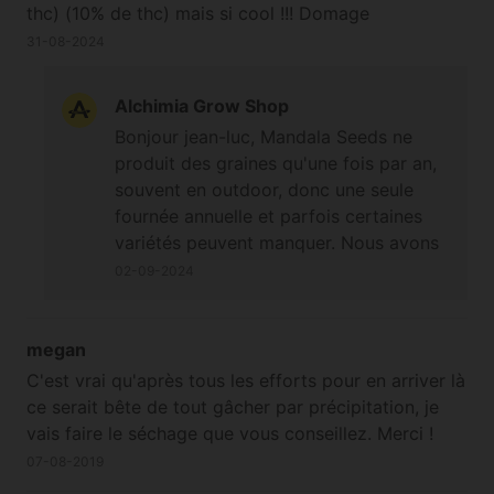
thc) (10% de thc) mais si cool !!! Domage
31-08-2024
Alchimia Grow Shop
Bonjour jean-luc, Mandala Seeds ne
produit des graines qu'une fois par an,
souvent en outdoor, donc une seule
fournée annuelle et parfois certaines
variétés peuvent manquer. Nous avons
eu de la Purple Paro Valley la saison
02-09-2024
dernière et il y en avait encore au début
de cette année, mais les
approvisionnements des variétés
megan
Mandala Seeds sont plus aléatoires que
C'est vrai qu'après tous les efforts pour en arriver là
celui de banques plus orientées sur la
ce serait bête de tout gâcher par précipitation, je
culture en intérieur, avec peut être aussi
vais faire le séchage que vous conseillez. Merci !
la demande habituelle qui faiblit à
07-08-2019
cause de la concurrence. Vous pouvez