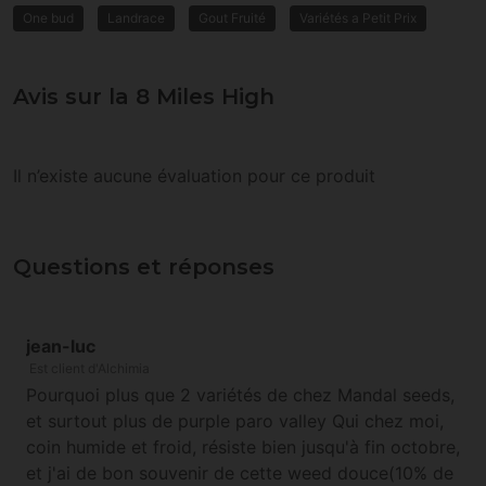
One bud
Landrace
Gout Fruité
Variétés a Petit Prix
Avis sur la 8 Miles High
Il n’existe aucune évaluation pour ce produit
Questions et réponses
jean-luc
Est client d'Alchimia
Pourquoi plus que 2 variétés de chez Mandal seeds,
et surtout plus de purple paro valley Qui chez moi,
coin humide et froid, résiste bien jusqu'à fin octobre,
et j'ai de bon souvenir de cette weed douce(10% de