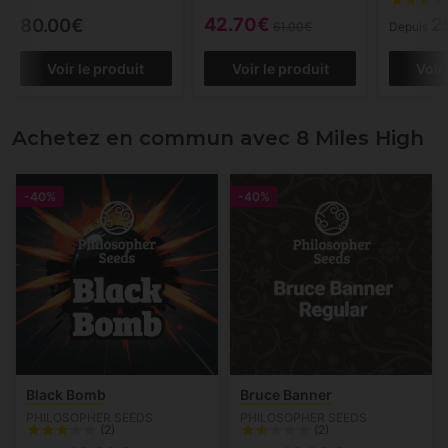
42.70€
2
80.00€
61.00€
Depuis
Voir le produit
Voir le produit
Voir
Achetez en commun avec 8 Miles High
-40%
-40%
Black Bomb
Bruce Banner
PHILOSOPHER SEEDS
PHILOSOPHER SEEDS
(2)
(2)