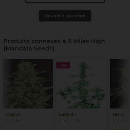
Nouvelle question
Produits connexes à 8 Miles High
(Mandala Seeds)
-30%
Malawi
Early Girl
Himalay
ACE SEEDS
SENSI SEEDS
GREEN H