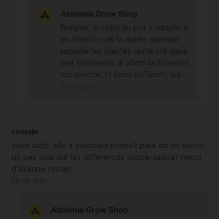
Alchimia Grow Shop
Bonjour, la taille du pot s'adaptera
en fonction de la durée pendant
laquelle les plantes resteront dans
leur contenant, à 30cm la floraison
est proche, 11 litres suffiront, les
14 litres ne seraient pas forcément
22-09-2015
bien exploités. (voir:
le guide du
rempotage
). À bientôt!
romain
salut alchi, elle a plusieurs phéno? peut on en savoir
un peu plus sur les différences indica-sativa? merci
d'avance romain
09-09-2015
Alchimia Grow Shop