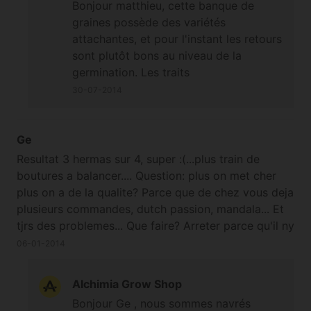
Bonjour matthieu, cette banque de
graines possède des variétés
attachantes, et pour l'instant les retours
sont plutôt bons au niveau de la
germination. Les traits
monoéciques/hermaphrodites étant
30-07-2014
inhérents au Cannabis je ne peux pas
vous garantir à 100% qu'il n'y aura
aucune plante qui présentera ces traits
Ge
;-)
Resultat 3 hermas sur 4, super :(...plus train de
boutures a balancer.... Question: plus on met cher
plus on a de la qualite? Parce que de chez vous deja
plusieurs commandes, dutch passion, mandala... Et
tjrs des problemes... Que faire? Arreter parce qu'il ny
a plus de souche potable? Merci
06-01-2014
Alchimia Grow Shop
Bonjour Ge , nous sommes navrés