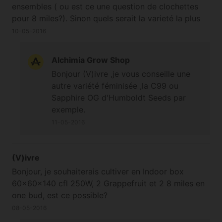
ensembles ( ou est ce une question de clochettes
pour 8 miles?). Sinon quels serait la varieté la plus
en adéquation avec grappefruit (type
10-05-2016
euphorisante)?
Alchimia Grow Shop
Bonjour (V)ivre ,je vous conseille une
autre variété féminisée ,la C99 ou
Sapphire OG d'Humboldt Seeds par
exemple.
11-05-2016
(V)ivre
Bonjour, je souhaiterais cultiver en Indoor box
60x60x140 cfl 250W, 2 Grappefruit et 2 8 miles en
one bud, est ce possible?
08-05-2016