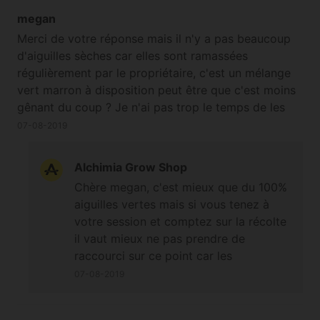
contacter le service client pour
megan
demander une date de retour en stock
Merci de votre réponse mais il n'y a pas beaucoup
ou si une commande spéciale serait
d'aiguilles sèches car elles sont ramassées
possible, si la demande est forte ce ne
régulièrement par le propriétaire, c'est un mélange
serait pas la première fois qu'une
vert marron à disposition peut être que c'est moins
variété ou banque de graines revienne
gênant du coup ? Je n'ai pas trop le temps de les
chez nous ;-)
trier..
07-08-2019
Alchimia Grow Shop
Chère megan, c'est mieux que du 100%
aiguilles vertes mais si vous tenez à
votre session et comptez sur la récolte
il vaut mieux ne pas prendre de
raccourci sur ce point car les
problèmes de pH peuvent entraîner des
07-08-2019
graves complications pour la santé des
plantes, vous pouvez prélever une