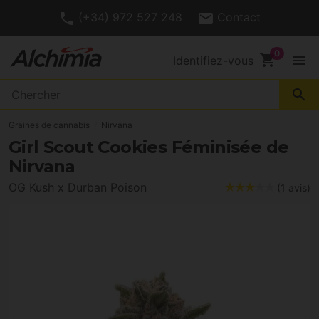
(+34) 972 527 248
Contact
shopping_cart
menu
Identifiez-vous
search
Graines de cannabis
Nirvana
Girl Scout Cookies Féminisée de
Nirvana
OG Kush x Durban Poison
(1 avis)