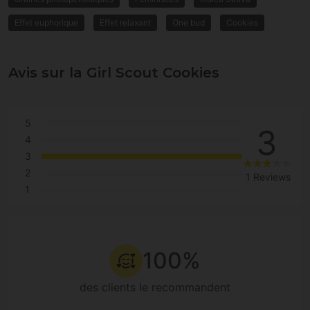
Effet euphorique
Effet relaxant
One bud
Cookies
Avis sur la Girl Scout Cookies
5
3
4
3
2
1 Reviews
1
100%
des clients le recommandent