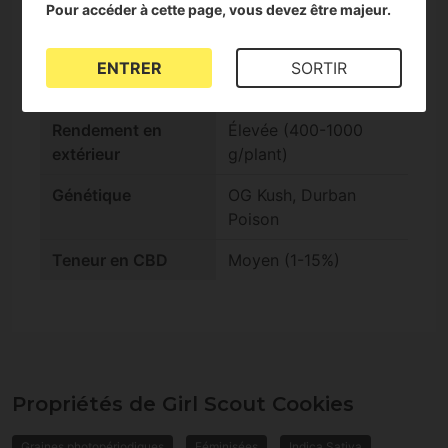
Floraison en
Rapide (-9 semaines)
Pour accéder à cette page, vous devez être majeur.
intérieur
Production en
Élevée (500-600
ENTRER
SORTIR
intérieur
g/m2)
Rendement en
Élevée (400-1000
extérieur
g/plant)
Génétique
OG Kush, Durban
Poison
Teneur en CBD
Moyen (1-15%)
Propriétés de Girl Scout Cookies
Graines photopériodiques
Féminisées
Indica Sativa