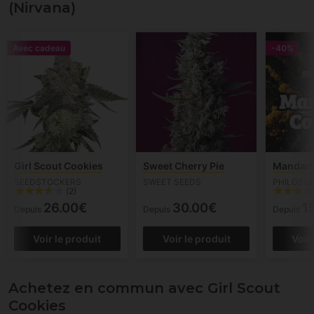
(Nirvana)
Avec cadeau
-40%
Girl Scout Cookies
Sweet Cherry Pie
Mandari
SEEDSTOCKERS
SWEET SEEDS
PHILOSO
(2)
26.00€
30.00€
1
Depuis
Depuis
Depuis
Voir le produit
Voir le produit
Voir
Achetez en commun avec Girl Scout
Cookies