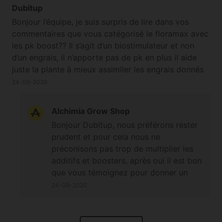
Dubitup
Bonjour l’équipe, je suis surpris de lire dans vos
commentaires que vous catégorisé le floramax avec
les pk boost?? Il s’agit d’un biostimulateur et non
d’un engrais, il n’apporte pas de pk en plus il aide
juste la plante à mieux assimiler les engrais donnés
non ? Je l’ai toujours utilisé en addition au massive
24-09-2020
bloom d’hydropassion et je n’ai pas constaté de
brûlures du à un surengraissage... Pourriez vous
Alchimia Grow Shop
m’éclairer d’avantage svp ?
Bonjour Dubitup, nous préférons rester
prudent et pour cela nous ne
préconisons pas trop de multiplier les
additifs et boosters, après oui il est bon
que vous témoignez pour donner un
autre son de cloche, il est rassurant de
24-09-2020
voir que l'addition de ces produits ne
brûlent les plants.