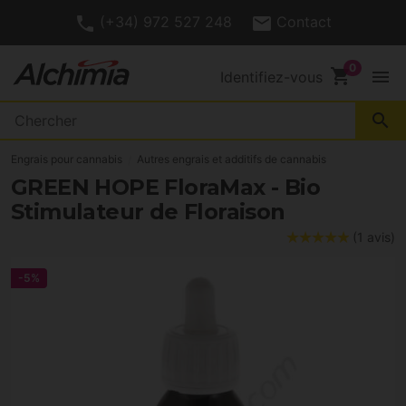
(+34) 972 527 248
Contact
shopping_cart
menu
Identifiez-vous
search
Engrais pour cannabis
Autres engrais et additifs de cannabis
GREEN HOPE FloraMax - Bio
Stimulateur de Floraison
(1 avis)
-5%