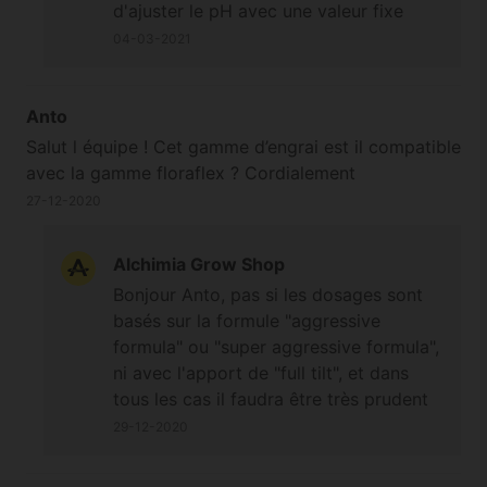
d'ajuster le pH avec une valeur fixe
durant toute la session, on fera
04-03-2021
légèrement varier le pH de temps en
temps entre 6,3 et 6,6 pour que la
plante ait un accès facile aux
Anto
nutriments ;-) A bientôt
Salut l équipe ! Cet gamme d’engrai est il compatible
avec la gamme floraflex ? Cordialement
27-12-2020
Alchimia Grow Shop
Bonjour Anto, pas si les dosages sont
basés sur la formule "aggressive
formula" ou "super aggressive formula",
ni avec l'apport de "full tilt", et dans
tous les cas il faudra être très prudent
sur les dosages. Cordialement
29-12-2020