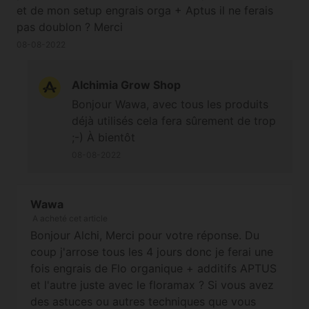
l'appliquer jusqu'au dernier moment/la
et de mon setup engrais orga + Aptus il ne ferais
récolte (et donc dans le deuxième cas
pas doublon ? Merci
penser que ces quelques applications
08-08-2022
lors de cette phase de mûrissement
apporteront un effet significatif, ce qui
Alchimia Grow Shop
reste à prouver). De notre point de vue
Bonjour Wawa, avec tous les produits
l'utilisation du FloraMax dès le début de
déjà utilisés cela fera sûrement de trop
la floraison et jusqu'au rinçage (de
;-) À bientôt
nombreuses semaines donc, durant
lesquelles les têtes vont se développer)
08-08-2022
s'avère plus que suffisant pour stimuler
la plante mais le choix final vous revient
Wawa
;-) À bientôt
A acheté cet article
Bonjour Alchi, Merci pour votre réponse. Du
coup j'arrose tous les 4 jours donc je ferai une
fois engrais de Flo organique + additifs APTUS
et l'autre juste avec le floramax ? Si vous avez
des astuces ou autres techniques que vous