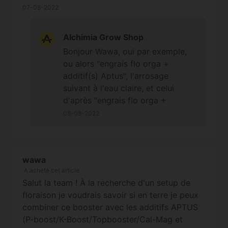
employez en outdoor je suis preneur -:) A oui
07-08-2022
dernière question, dans cette config
d'arrosage, le Delta serait-il bénéfique couplé à
Alchimia Grow Shop
demi dose avec Floramax ? Merci
Bonjour Wawa, oui par exemple,
ou alors "engrais flo orga +
additif(s) Aptus", l'arrosage
suivant à l'eau claire, et celui
d'après "engrais flo orga +
FloraMax". N'hésitez pas à visiter
08-08-2022
la section "
Autoproduction de
cannabis en extérieur
" de notre
Blog afin d'y trouver toutes sortes
wawa
d'astuces à ce propos
A acheté cet article
(notamment cet article "
Récolte
Salut la team ! À la recherche d'un setup de
de cannabis en extérieur: trucs et
floraison je voudrais savoir si en terre je peux
astuces
" mais pas que) ;-) À
combiner ce booster avec les additifs APTUS
bientôt
(P-boost/K-Boost/Topbooster/Cal-Mag et