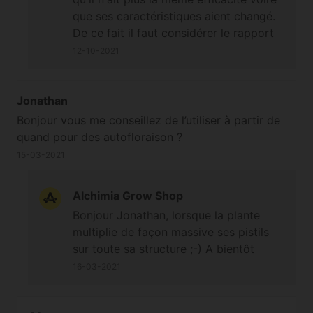
que ses caractéristiques aient changé.
De ce fait il faut considérer le rapport
bénéfice/risque selon le projet de
12-10-2021
culture (utiliser un produit en limite de
péremption sur une culture annuelle
unique alors qu'on compte sur une
Jonathan
récolte n'est pas forcément conseillé)
Bonjour vous me conseillez de l’utiliser à partir de
;-) À bientôt. Cordialement
quand pour des autofloraison ?
15-03-2021
Alchimia Grow Shop
Bonjour Jonathan, lorsque la plante
multiplie de façon massive ses pistils
sur toute sa structure ;-) A bientôt
16-03-2021