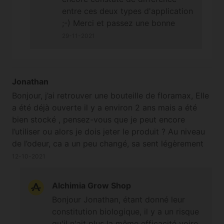
entre ces deux types d'application
;-) Merci et passez une bonne
journée vous aussi ! Cordialement
29-11-2021
Jonathan
Bonjour, j’ai retrouver une bouteille de floramax, Elle
a été déjà ouverte il y a environ 2 ans mais a été
bien stocké , pensez-vous que je peut encore
l’utiliser ou alors je dois jeter le produit ? Au niveau
de l’odeur, ca a un peu changé, sa sent légèrement
le fer Merci à vous
12-10-2021
Alchimia Grow Shop
Bonjour Jonathan, étant donné leur
constitution biologique, il y a un risque
qu'il n'ait plus la même efficacité voire