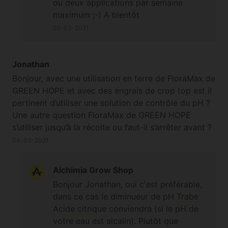
ou deux applications par semaine
maximum ;-) A bientôt
05-03-2021
Jonathan
Bonjour, avec une utilisation en terre de FloraMax de
GREEN HOPE et avec des engrais de crop top est il
pertinent d’utiliser une solution de contrôle du pH ?
Une autre question FloraMax de GREEN HOPE
s’utiliser jusqu’à la récolte ou faut-il s’arrêter avant ?
Merci à vous de répondre à mes deux questions
04-03-2021
Alchimia Grow Shop
Bonjour Jonathan, oui c'est préférable,
dans ce cas le diminueur de pH
Trabe
Acide citrique
conviendra (si le pH de
votre eau est alcalin). Plutôt que