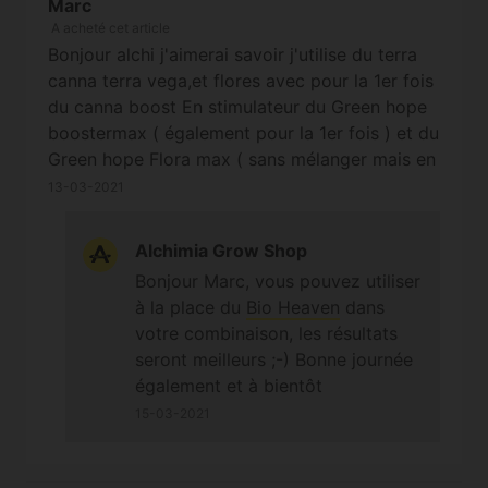
Marc
A acheté cet article
Bonjour alchi j'aimerai savoir j'utilise du terra
canna terra vega,et flores avec pour la 1er fois
du canna boost En stimulateur du Green hope
boostermax ( également pour la 1er fois ) et du
Green hope Flora max ( sans mélanger mais en
alternant.. Je voulais savoir si le Green hope
13-03-2021
animomax serai conseillé car avant je l'utiliser
mais vous n'en avais pas à la vente .merci a
Alchimia Grow Shop
vous pour votre réponse. Culture extérieur
Bonjour Marc, vous pouvez utiliser
bonne journée
à la place du
Bio Heaven
dans
votre combinaison, les résultats
seront meilleurs ;-) Bonne journée
également et à bientôt
15-03-2021