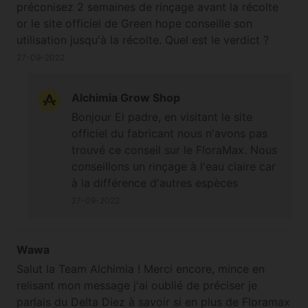
préconisez 2 semaines de rinçage avant la récolte
or le site officiel de Green hope conseille son
utilisation jusqu'à la récolte. Quel est le verdict ?
Cordialement
27-09-2022
Alchimia Grow Shop
Bonjour El padre, en visitant le site
officiel du fabricant nous n'avons pas
trouvé ce conseil sur le FloraMax. Nous
conseillons un rinçage à l'eau claire car
à la différence d'autres espèces
végétales le cannabis bien cultivé ne
27-09-2022
perd pas ses qualités organoleptiques
en aussi peu de temps durant la fin de
floraison (a fortiori en culture terre),
Wawa
donc en fait c'est à voir si on souhaite
Salut la Team Alchimia ! Merci encore, mince en
un produit fini le plus pur possible ou si
relisant mon message j'ai oublié de préciser je
on décide de prendre le risque de
parlais du Delta Diez à savoir si en plus de Floramax