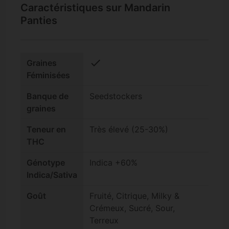
Caractéristiques sur Mandarin
Panties
check
Graines
Féminisées
Banque de
Seedstockers
graines
Teneur en
Très élevé (25-30%)
THC
Génotype
Indica +60%
Indica/Sativa
Goût
Fruité, Citrique, Milky &
Crémeux, Sucré, Sour,
Terreux