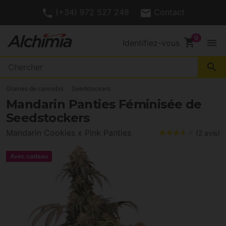
(+34) 972 527 248
Contact
shopping_cart
menu
Identifiez-vous
search
Graines de cannabis
Seedstockers
Mandarin Panties Féminisée de
Seedstockers
Mandarin Cookies x Pink Panties
(2 avis)
Avec cadeau