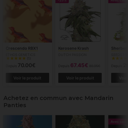
-25%
Avec cade
Crescendo RBX1
Kerosene Krash
Sherbet
ETHOS GENETICS
DUTCH PASSION
SEEDSTO
(1)
70.00€
67.45€
2
Depuis
Depuis
89.95€
Depuis
Voir le produit
Voir le produit
Voir
Achetez en commun avec Mandarin
Panties
Avec cade