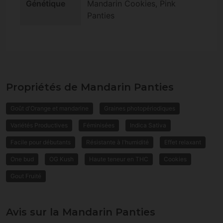
Génétique
Mandarin Cookies, Pink
Panties
Propriétés de Mandarin Panties
Goût d'Orange et mandarine
Graines photopériodiques
Variétés Productives
Féminisées
Indica Sativa
Facile pour débutants
Résistante à l'humidité
Effet relaxant
One bud
OG Kush
Haute teneur en THC
Cookies
Gout Fruité
Avis sur la Mandarin Panties