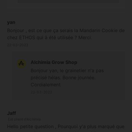
vous renseigner sur le sujet. Bonne
journée. Cordialement
yan
Bonjour , est ce que ça serais la Mandarin Cookie de
chez ETHOS qui à été utilisée ? Merci.
22-03-2023
Alchimia Grow Shop
Bonjour yan, le grainetier n'a pas
précisé hélas. Bonne journée.
Cordialement
23-03-2023
Jaff
Est client d'Alchimia
Hello petite question , Pourquoi y'a plus marqué que