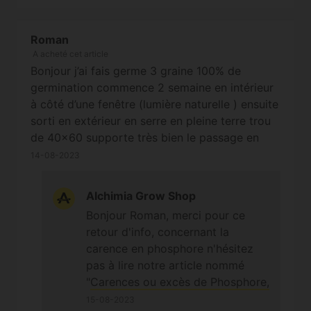
Roman
A acheté cet article
Bonjour j’ai fais germe 3 graine 100% de
germination commence 2 semaine en intérieur
à côté d’une fenêtre (lumière naturelle ) ensuite
sorti en extérieur en serre en pleine terre trou
de 40x60 supporte très bien le passage en
extérieur grandit très vite 2 phéno entre 2m et
14-08-2023
plus même un autre plus petit mais bien plus
trapu que les autres engrais plagron super
Alchimia Grow Shop
variété pour extérieur mais la el début de
Bonjour Roman, merci pour ce
floraison j’ai des carences de phosphore si
retour d'info, concernant la
vous aurez des conseils merci alchi
carence en phosphore n'hésitez
pas à lire notre article nommé
"
Carences ou excès de Phosphore,
et plantes de Cannabis
" qui pourra
15-08-2023