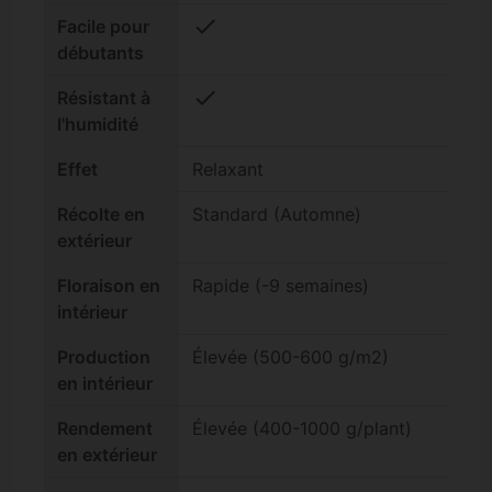
check
Facile pour
débutants
check
Résistant à
l'humidité
Effet
Relaxant
Récolte en
Standard (Automne)
extérieur
Floraison en
Rapide (-9 semaines)
intérieur
Production
Élevée (500-600 g/m2)
en intérieur
Rendement
Élevée (400-1000 g/plant)
en extérieur