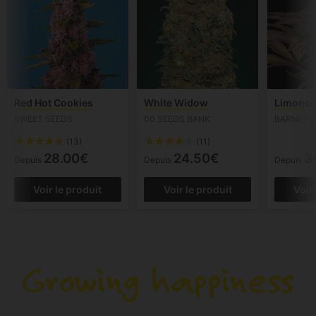
Red Hot Cookies
White Widow
Limonce
SWEET SEEDS
00 SEEDS BANK
BARNEYS
(13)
(11)
28.00€
24.50€
3
Depuis
Depuis
Depuis
Voir le produit
Voir le produit
Voir