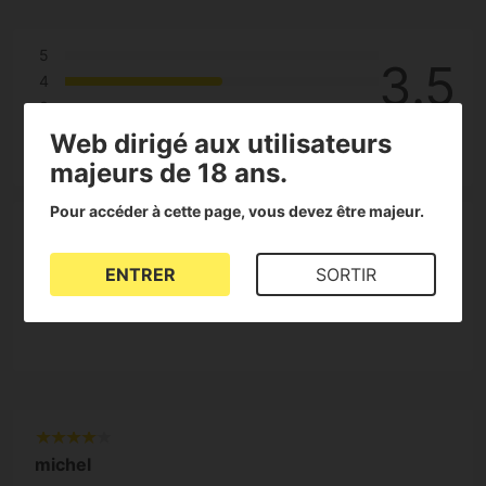
5
3.5
4
3
2
Web dirigé aux utilisateurs
2 Reviews
1
majeurs de 18 ans.
Pour accéder à cette page, vous devez être majeur.
100%
ENTRER
SORTIR
des clients le recommandent
michel