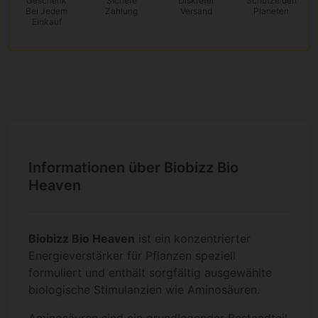
Geschenk
Sichere
Diskreter
Schütze den
Bei Jedem
Zahlung
Versand
Planeten
Einkauf
Informationen über Biobizz Bio
Heaven
Biobizz Bio Heaven
ist ein konzentrierter
Energieverstärker für Pflanzen speziell
formuliert und enthält sorgfältig ausgewählte
biologische Stimulanzien wie Aminosäuren.
Aminosäuren sind ein grundlegender Bestandteil