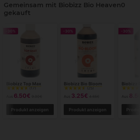
Gemeinsam mit Biobizz Bio Heaven0
gekauft
-30%
-30%
-30%
Biobizz Top Max
Biobizz Bio Bloom
Biobizz 
(17)
(25)
6.50€
3.25€
8.5
Aus
9.30€
Aus
4.65€
Aus
Produkt anzeigen
Produkt anzeigen
Produ