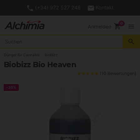
(+34) 972 527 248
Kontakt
shopping_cart
menu
Anmelden
search
Dünger für Cannabis
Biobizz
Biobizz Bio Heaven
(10 Bewertungen)
-30%