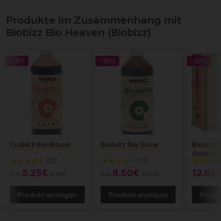
Produkte im Zusammenhang mit
Biobizz Bio Heaven (Biobizz)
-30%
-30%
-30%
Biobizz Bio Bloom
Biobizz Bio Grow
Biobizz 
Outdoor
(25)
(13)
3.25€
8.50€
12.65
Aus
4.65€
Aus
12.17€
Produkt anzeigen
Produkt anzeigen
Produ