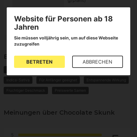
Genetik
Chocolate Skunk
Website für Personen ab 18
Jahren
Sie müssen volljährig sein, um auf diese Webseite
zuzugreifen
Eigenschaften von Chocolate Skunk
BETRETEN
ABBRECHEN
Photoperiodische Samen
Skunk
Feminisierte Samen
Indica-Sativa
Für Anfänger geeignet
Entspannende Wirkung
Fruchtiger Geschmack
Preiswerte Samen
Meinungen über Chocolate Skunk
5