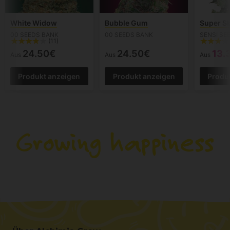
White Widow
Bubble Gum
Super S
00 SEEDS BANK
00 SEEDS BANK
SENSI SE
(11)
24.50€
24.50€
13.
Aus
Aus
Aus
Produkt anzeigen
Produkt anzeigen
Produ