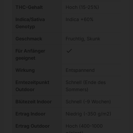
THC-Gehalt
Hoch (15-25%)
Indica/Sativa
Indica +60%
Genotyp
Geschmack
Fruchtig, Skunk
check
Für Anfänger
geeignet
Wirkung
Entspannend
Erntezeitpunkt
Schnell (Ende des
Outdoor
Sommers)
Blütezeit Indoor
Schnell (-9 Wochen)
Ertrag Indoor
Niedrig (-350 g/m2)
Ertrag Outdoor
Hoch (400-1000
g/plant)