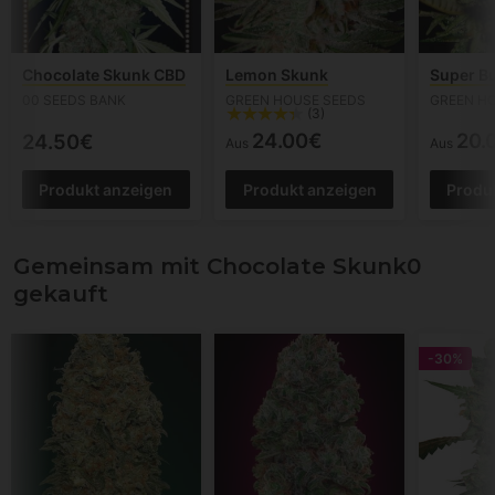
Chocolate Skunk CBD
Lemon Skunk
Super B
00 SEEDS BANK
GREEN HOUSE SEEDS
GREEN H
(3)
24.00€
20.
24.50€
Aus
Aus
Produkt anzeigen
Produkt anzeigen
Produ
Gemeinsam mit Chocolate Skunk0
gekauft
-30%