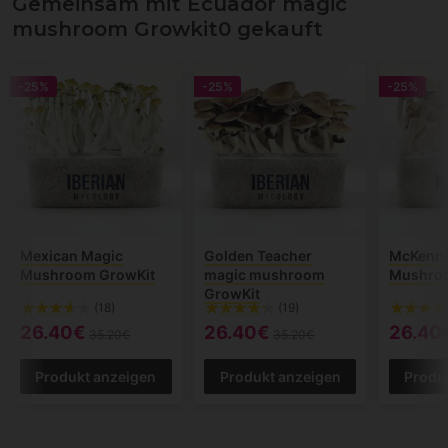
Gemeinsam mit Ecuador magic
mushroom Growkit0 gekauft
-25%
-25%
-25%
Mexican Magic
Golden Teacher
McKenna
Mushroom GrowKit
magic mushroom
Mushroo
GrowKit
(18)
(19)
26.40€
26.40€
26.40
35.20€
35.20€
Produkt anzeigen
Produkt anzeigen
Produ