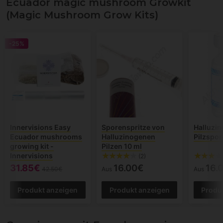
Ecuador magic mushroom Growkit
(Magic Mushroom Grow Kits)
-25%
Innervisions Easy
Sporenspritze von
Halluzi
Ecuador mushrooms
Halluzinogenen
Pilzspor
growing kit -
Pilzen 10 ml
Innervisions
(2)
31.85€
16.00€
16.
42.50€
Aus
Aus
Produkt anzeigen
Produkt anzeigen
Produ