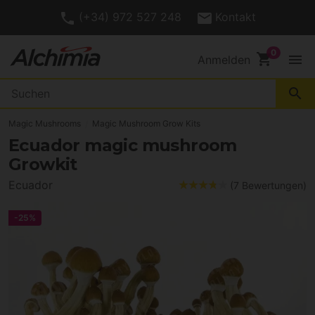
(+34) 972 527 248
Kontakt
shopping_cart
menu
Anmelden
search
Magic Mushrooms
Magic Mushroom Grow Kits
Ecuador magic mushroom
Growkit
Ecuador
(7 Bewertungen)
-25%