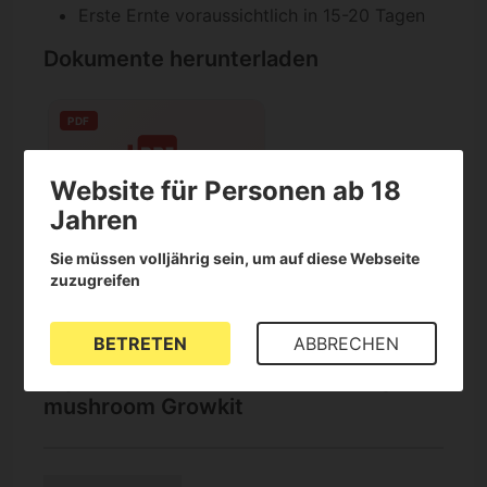
Erste Ernte voraussichtlich in 15-20 Tagen
Dokumente herunterladen
PDF
Website für Personen ab 18
Jahren
handbuch-iberian-
Sie müssen volljährig sein, um auf diese Webseite
mycology.pdf
zuzugreifen
download
visibility
Herunterladen
Ansehen
BETRETEN
ABBRECHEN
Eigenschaften über Ecuador magic
mushroom Growkit