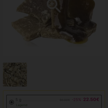
22.50€
5 g
-25%
30.00€
Lagernd