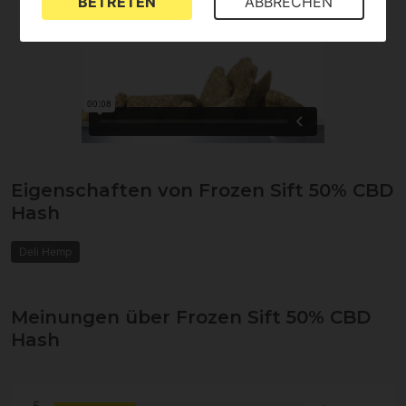
BETRETEN
ABBRECHEN
Eigenschaften von Frozen Sift 50% CBD
Hash
Deli Hemp
Meinungen über Frozen Sift 50% CBD
Hash
5