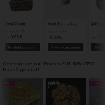
Nepal Cream
Hash Gummy Cbd
Zkittlez
(5)
(1)
9.80€
12.
10.00€
Aus
Aus
Produkt anzeigen
Produkt anzeigen
Produ
Gemeinsam mit Frozen Sift 50% CBD
Hash0 gekauft
Promo
Promo