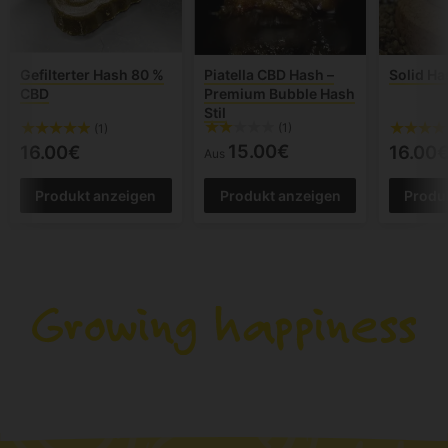
Gefilterter Hash 80 %
Piatella CBD Hash –
Solid H
CBD
Premium Bubble Hash
Stil
(1)
(1)
15.00€
16.00€
16.00
Aus
Produkt anzeigen
Produkt anzeigen
Produ