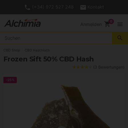
(+34) 972 527 248
Kontakt
shopping_cart
menu
Anmelden
search
CBD Shop
CBD Haschisch
Frozen Sift 50% CBD Hash
(3 Bewertungen)
-25%