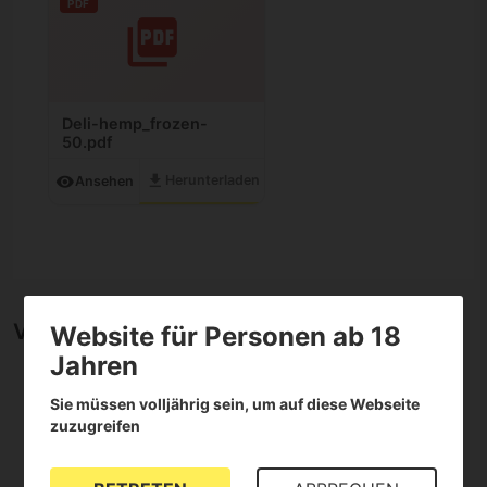
PDF
Deli-hemp_frozen-
50.pdf
download
visibility
Herunterladen
Ansehen
Video von Frozen Sift 50% CBD Hash
Website für Personen ab 18
Jahren
Sie müssen volljährig sein, um auf diese Webseite
zuzugreifen