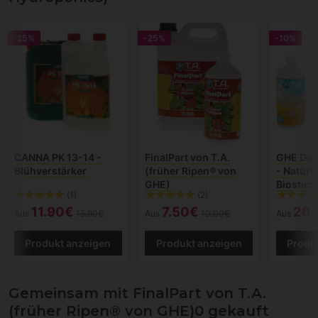
-25%
-25%
-10%
CANNA PK 13-14 -
FinalPart von T.A.
GHE Dia
Blühverstärker
(früher Ripen® von
- Natürl
GHE)
Biostimu
(1)
(2)
11.90€
7.50€
26.
Aus
15.90€
Aus
10.00€
Aus
Produkt anzeigen
Produkt anzeigen
Produ
Gemeinsam mit FinalPart von T.A.
(früher Ripen® von GHE)0 gekauft