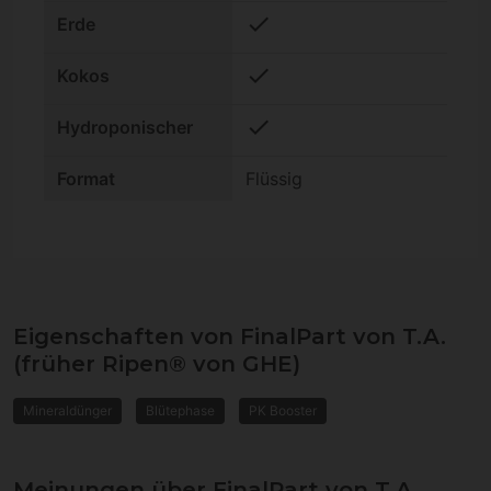
check
Erde
check
Kokos
check
Hydroponischer
Format
Flüssig
Eigenschaften von FinalPart von T.A.
(früher Ripen® von GHE)
Mineraldünger
Blütephase
PK Booster
Meinungen über FinalPart von T.A.