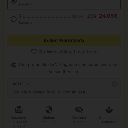
Lagernd
24.05€
5 L
-25%
32.10€
Lagernd
In den Warenkorb
Zur Wunschliste hinzufügen
Überprüfen Sie die Verfügbarkeit entsprechend dem
Versandbereich.
ACHTUNG!
Wir liefern dieses Produkt nicht an
Usa
Geschenk
Sichere
Diskreter
Schütze den
Bei Jedem
Zahlung
Versand
Planeten
Einkauf