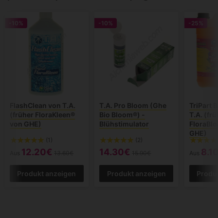
-10%
-10%
-25%
FlashClean von T.A.
T.A. Pro Bloom (Ghe
TriPart 
(früher FloraKleen®
Bio Bloom®) -
T.A. (frü
von GHE)
Blühstimulator
FloraBl
GHE)
(1)
(2)
12.20€
14.30€
8.1
Aus
13.60€
15.90€
Aus
Produkt anzeigen
Produkt anzeigen
Produ