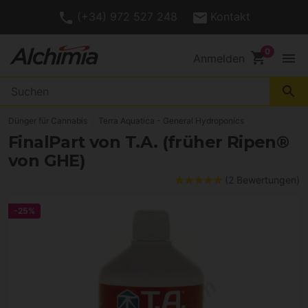
(+34) 972 527 248
Kontakt
shopping_cart
menu
Anmelden
search
Dünger für Cannabis
Terra Aquatica - General Hydroponics
FinalPart von T.A. (früher Ripen®
von GHE)
(2 Bewertungen)
-25%