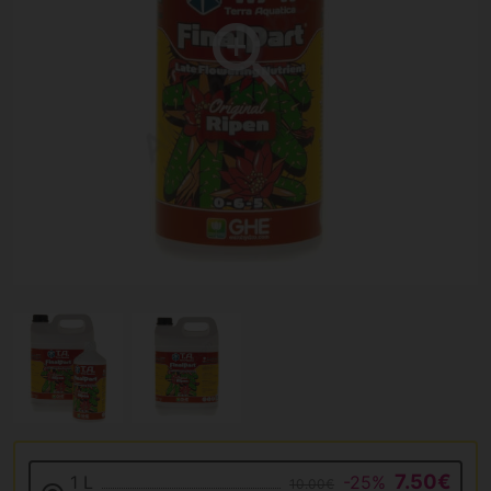
7.50€
1 L
-25%
10.00€