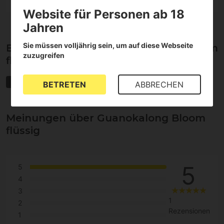
Website für Personen ab 18
Jahren
Sie müssen volljährig sein, um auf diese Webseite
Eigenschaften von Guanokalong Bloom
zuzugreifen
flüssig
Bio-Dünger
Blütephase
Biologisch
Düngemittel für Erde
BETRETEN
ABBRECHEN
Meinungen über Guanokalong Bloom
flüssig
5
5
4
3
1
2
Rezensionen
1