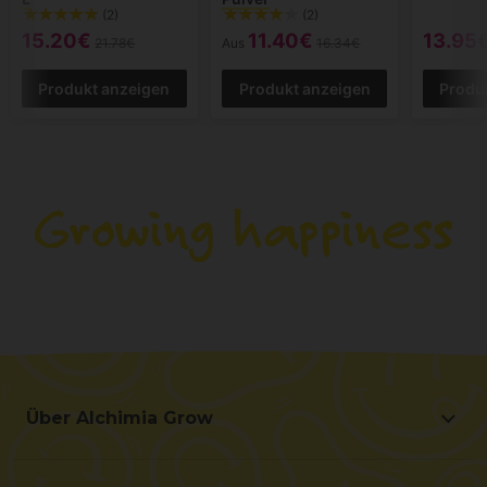
(2)
(2)
15.20€
11.40€
13.95
21.78€
Aus
16.34€
Produkt anzeigen
Produkt anzeigen
Produ
Über Alchimia Grow
Über Alchimia Grow