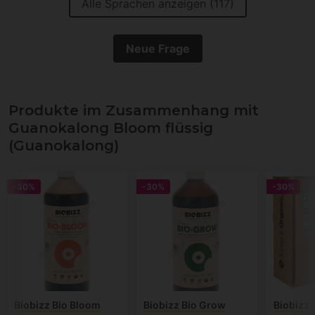
Alle Sprachen anzeigen (117)
Neue Frage
Produkte im Zusammenhang mit
Guanokalong Bloom flüssig
(Guanokalong)
-30%
-30%
-30%
Biobizz Bio Bloom
Biobizz Bio Grow
Biobizz 