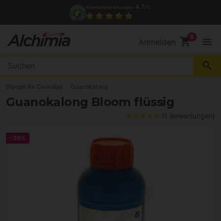
4.7/
Kundenbewertungen
5
shopping_cart
menu
Anmelden
search
Dünger für Cannabis
Guanokalong
Guanokalong Bloom flüssig
(1 Bewertungen)
-30%