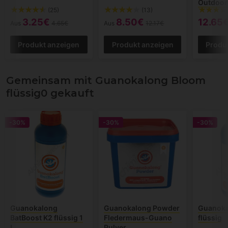
Outdoor
(25)
(13)
3.25€
8.50€
12.65
Aus
4.65€
Aus
12.17€
Produkt anzeigen
Produkt anzeigen
Produ
Gemeinsam mit Guanokalong Bloom
flüssig0 gekauft
-30%
-30%
-30%
Guanokalong
Guanokalong Powder
Guanoka
BatBoost K2 flüssig 1
Fledermaus-Guano
flüssig
L
Pulver