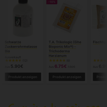
-10%
Schwarze
T.A. Trikologic (Ghe
Fischhy
Zuckerrohrmelasse
Bioponic Mix®) -
Bio
Trichoderma
Harzianum
Ausverkauft
(12)
(6)
5.90€
6.75€
6.9
Aus
Aus
7.50€
Aus
Produkt anzeigen
Produkt anzeigen
Produ