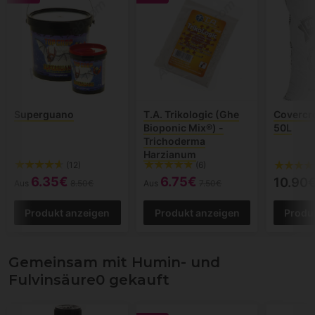
Superguano
T.A. Trikologic (Ghe
Covercr
Bioponic Mix®) -
50L
Trichoderma
Harzianum
(12)
(6)
6.35€
6.75€
10.90
Aus
8.50€
Aus
7.50€
Produkt anzeigen
Produkt anzeigen
Produ
Gemeinsam mit Humin- und
Fulvinsäure0 gekauft