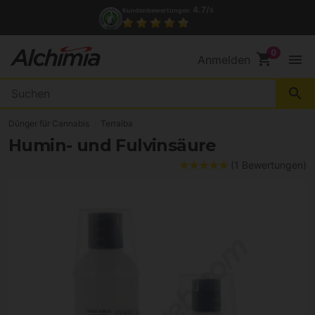
4.7/
Kundenbewertungen
5
shopping_cart
menu
Anmelden
search
Dünger für Cannabis
Terralba
Humin- und Fulvinsäure
(1 Bewertungen)