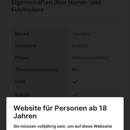
Eigenschaften über Humin- und
Fulvinsäure
Marke
Terralba
Kategorie
Andere
Phase
Vollzyklus/Autos
Zusammensetzung
Bio
check
Erde
check
Kokos
Website für Personen ab 18
Format
Flüssig
Jahren
Sie müssen volljährig sein, um auf diese Webseite