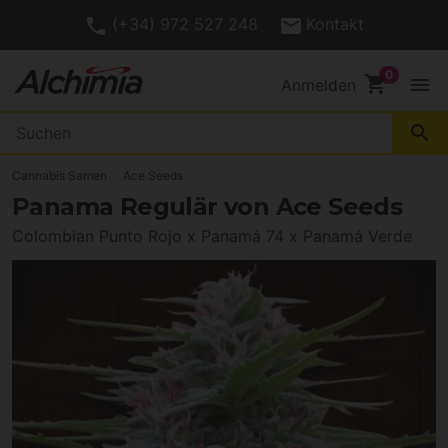
(+34) 972 527 248
Kontakt
shopping_cart
menu
Anmelden
search
Cannabis Samen
Ace Seeds
Panama Regulär von Ace Seeds
Colombian Punto Rojo x Panamá 74 x Panamá Verde