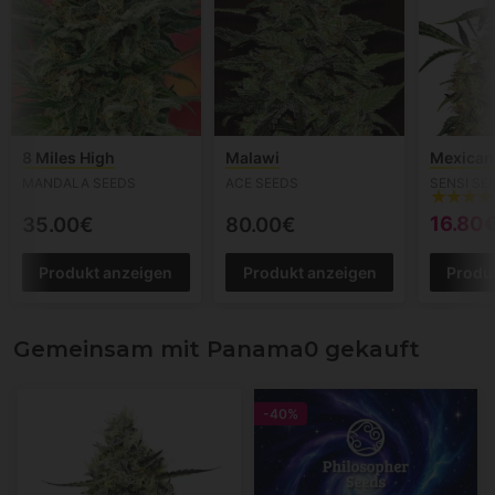
8 Miles High
Malawi
Mexican 
MANDALA SEEDS
ACE SEEDS
SENSI SE
16.80
35.00€
80.00€
Produkt anzeigen
Produkt anzeigen
Produ
Gemeinsam mit Panama0 gekauft
-40%