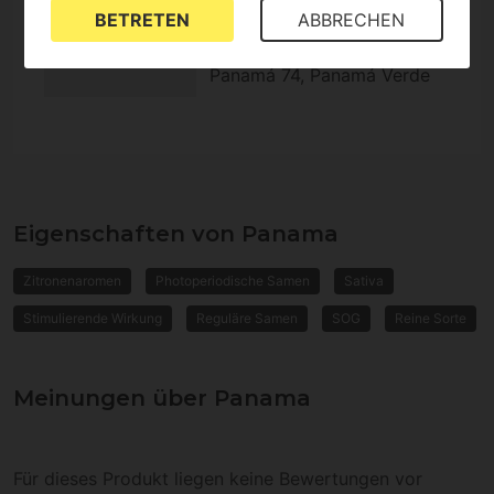
Outdoor
BETRETEN
ABBRECHEN
Genetik
Colombian Punto Rojo,
Panamá 74, Panamá Verde
Eigenschaften von Panama
Zitronenaromen
Photoperiodische Samen
Sativa
Stimulierende Wirkung
Reguläre Samen
SOG
Reine Sorte
Meinungen über Panama
Für dieses Produkt liegen keine Bewertungen vor