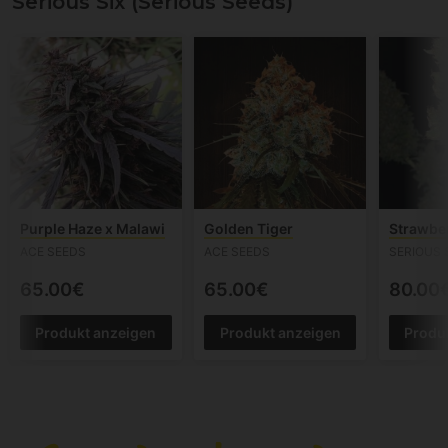
Serious Six (Serious Seeds)
Purple Haze x Malawi
Golden Tiger
Strawber
ACE SEEDS
ACE SEEDS
SERIOUS 
65.00€
65.00€
80.00
Produkt anzeigen
Produkt anzeigen
Produ