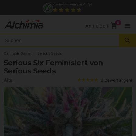
4.7/
Kundenbewertungen
5
shopping_cart
menu
Anmelden
search
Cannabis Samen
Serious Seeds
Serious Six Feminisiert von
Serious Seeds
Alta
(2 Bewertungen)