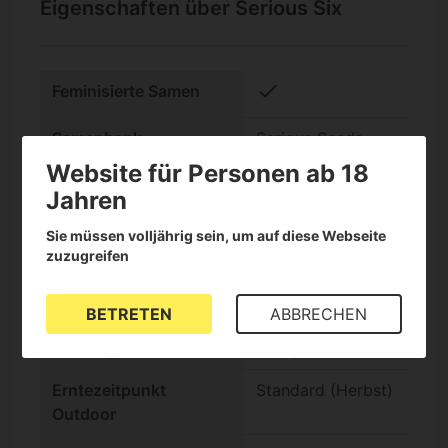
Eigenschaften über Serious Six
check
Feminisierte Samen
Samenbank
Serious Seeds
Website für Personen ab 18
THC-Gehalt
Hoch (15-25%)
Jahren
Indica/Sativa Genotyp
Sativa +90%
Sie müssen volljährig sein, um auf diese Webseite
zuzugreifen
Geschmack
Süß
check
Feuchtigkeitsbeständig
BETRETEN
ABBRECHEN
Wirkung
Anregend
Erntezeitpunkt
Standard (Herbst)
Outdoor