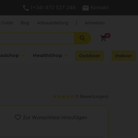
(+34) 972 527 248
Kontakt
Outlet
Blog
Anbauanleitung
|
Anmelden
search
shopping_cart
adshop
HealthShop
Outdoor
Indoor
(1 Bewertungen)
Zur Wunschliste hinzufügen