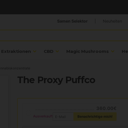
Samen Selektor
|
Neuheiten
Extraktionen
CBD
Magic Mushrooms
He
annabiskonzentrate
The Proxy Puffco
360.00€
Ausverkauft
Benachrichtige mich!