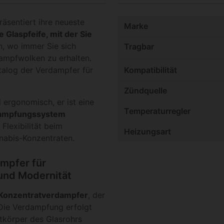
äsentiert ihre neueste
Marke
e Glaspfeife, mit der Sie
, wo immer Sie sich
Tragbar
ampfwolken zu erhalten.
talog der Verdampfer für
Kompatibilität
Zündquelle
 ergonomisch, er ist eine
Temperaturregler
dampfungssystem
Flexibilität beim
Heizungsart
abis-Konzentraten.
ampfer für
 und Modernität
Konzentratverdampfer
, der
. Die Verdampfung erfolgt
tkörper des Glasrohrs