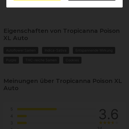
Eigenschaften von Tropicanna Poison
XL Auto
Autoflower Samen
Indica-Sativa
Entspannende Wirkung
Purple
THC-reiche Samen
Cookies
Meinungen über Tropicanna Poison XL
Auto
3.6
5
4
3
34