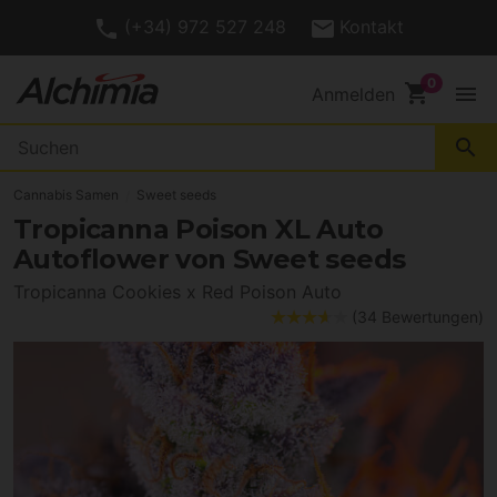
(+34) 972 527 248
Kontakt
shopping_cart
menu
Anmelden
search
Cannabis Samen
Sweet seeds
Tropicanna Poison XL Auto
Autoflower von Sweet seeds
Tropicanna Cookies x Red Poison Auto
(34 Bewertungen)