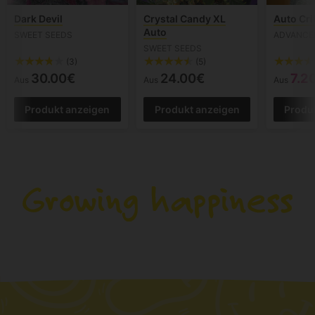
Dark Devil
Crystal Candy XL
Auto Cri
Auto
SWEET SEEDS
ADVANCE
SWEET SEEDS
(3)
(5)
30.00€
24.00€
7.2
Aus
Aus
Aus
Produkt anzeigen
Produkt anzeigen
Produ