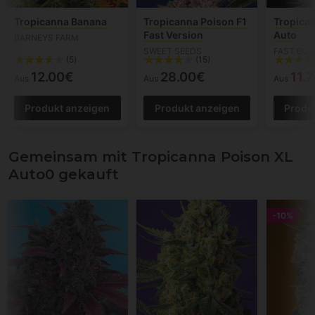
Tropicanna Banana
Tropicanna Poison F1
Tropica
Fast Version
Auto
BARNEYS FARM
SWEET SEEDS
FAST BU
(5)
(15)
12.00€
28.00€
11.
Aus
Aus
Aus
Produkt anzeigen
Produkt anzeigen
Produ
Gemeinsam mit Tropicanna Poison XL
Auto0 gekauft
-10%