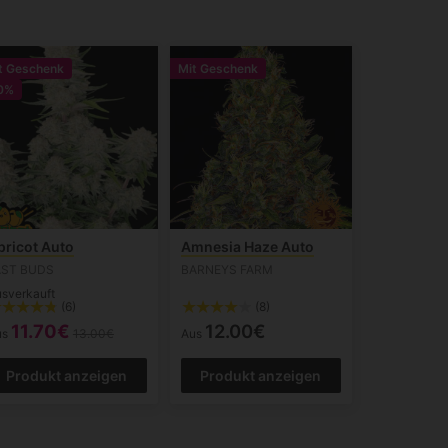
t Geschenk
Mit Geschenk
0%
pricot Auto
Amnesia Haze Auto
AST BUDS
BARNEYS FARM
sverkauft
(6)
(8)
11.70€
12.00€
us
13.00€
Aus
Produkt anzeigen
Produkt anzeigen