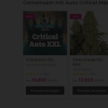
Gemeinsam mit Auto Critical Ma
-40%
-30%
Critical Auto XXL
Sticky Orange XXL
Auto
PHILOSOPHER SEEDS
SENSI SEEDS
(27)
(22)
10.80€
12.60€
Aus
18.00€
Aus
18.00€
Produkt anzeigen
Produkt anzeigen