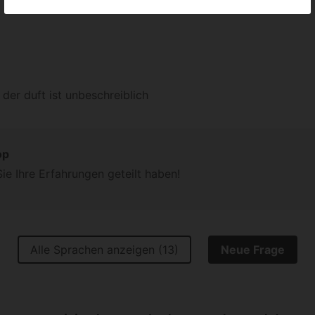
 der duft ist unbeschreiblich
op
ie Ihre Erfahrungen geteilt haben!
Alle Sprachen anzeigen (13)
Neue Frage