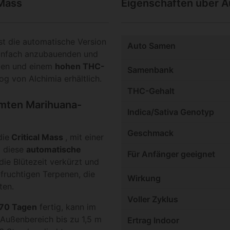
 Mass
Eigenschaften über Au
st die automatische Version
Auto Samen
 einfach anzubauenden und
omen und einem
hohen THC-
Samenbank
log von Alchimia erhältlich.
THC-Gehalt
hmten Marihuana-
Indica/Sativa Genotyp
Geschmack
die
Critical Mass
, mit einer
m diese
automatische
Für Anfänger geeignet
die Blütezeit verkürzt und
fruchtigen Terpenen, die
Wirkung
ten.
Voller Zyklus
70 Tagen
fertig, kann im
Außenbereich bis zu 1,5 m
Ertrag Indoor