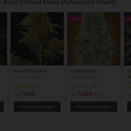
Auto Critical Mass (Advanced Seeds)
-10%
-3
Auto Kritical Red
Critical Mass
Cr
E
MR. HIDE SEEDS
ADVANCED SEEDS
D
(5)
(17)
7.00€
7.20€
Aus
Aus
8.00€
A
Produkt anzeigen
Produkt anzeigen