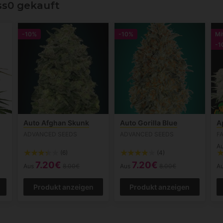
ss0 gekauft
-10%
-10%
Mi
-1
Auto Afghan Skunk
Auto Gorilla Blue
A
ADVANCED SEEDS
ADVANCED SEEDS
F
Au
(6)
(4)
7.20€
7.20€
Aus
8.00€
Aus
8.00€
A
Produkt anzeigen
Produkt anzeigen