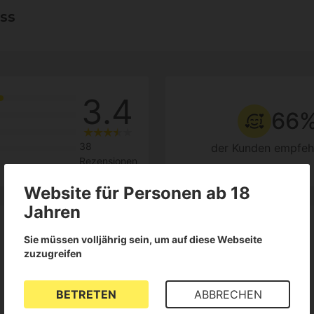
ss
3.4
66
38
der Kunden empfeh
Rezensionen
Website für Personen ab 18
Jahren
Sie müssen volljährig sein, um auf diese Webseite
zuzugreifen
Alle Sprachen anzeigen (38)
BETRETEN
ABBRECHEN