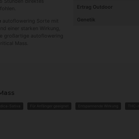
6 Stunden direktes
Ertrag Outdoor
fohlen.
Genetik
e
autoflowering Sorte mit
nd einer starken Wirkung,
ine großartige autoflowering
itical Mass.
 Mass
ndica-Sativa
Für Anfänger geeignet
Entspannende Wirkung
THC-r