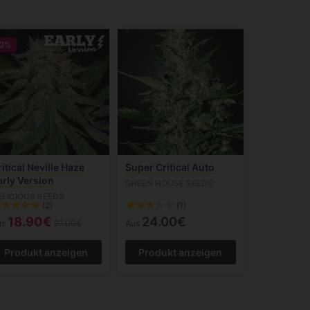
0%
itical Neville Haze
Super Critical Auto
arly Version
GREEN HOUSE SEEDS
ELICIOUS SEEDS
(2)
(1)
18.90€
24.00€
us
27.00€
Aus
Produkt anzeigen
Produkt anzeigen