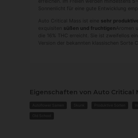
erreichen. Im Freien werden mindestens 5-
Sonnenlicht für eine gute Entwicklung emp
Auto Critical Mass ist eine
sehr produktiv
exquisiten
süßen und fruchtigen
Aromen u
die 16% THC erreicht. Sie ist zweifellos e
Version der bekannten klassischen Sorte Cr
Eigenschaften von Auto Critical
Autoflower Samen
Skunk
Produktive Sorten
I
Old School