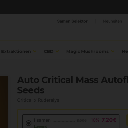
Samen Selektor
|
Neuheiten
Extraktionen
CBD
Magic Mushrooms
He
Auto Critical Mass Auto
Seeds
Critical x Ruderalys
7.20€
1 samen
-10%
8.00€
Lagernd