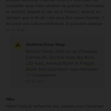
marché noir) ;)
conseiller deux trois variétés de graines ( féminisées
et autoflo) adapté à l est de la France ( Alsace) en
sachant que la fin de l été peut être assez humide. C
est pour une culture extérieure. Si possible quelque
chose d assez facile à cultiver et si en plus elle
03-04-2020
pouvait être assez productive et d un niveau de thc
plutôt correct En vous remerciant d avance pour
Alchimia Grow Shop
votre réponse Merci
Bonjour Olivier, dans ce cas Pineapple
Express #2,
Spiritual Punk
,
Big Band
,
LSD Auto
, Amnesia Ryder et
Fraggle
Skunk Auto
pourraient vous intéresser
;-) Cordialement
03-04-2020
Niks
Hello! Voilà je recherche des graines pour l'extérieur