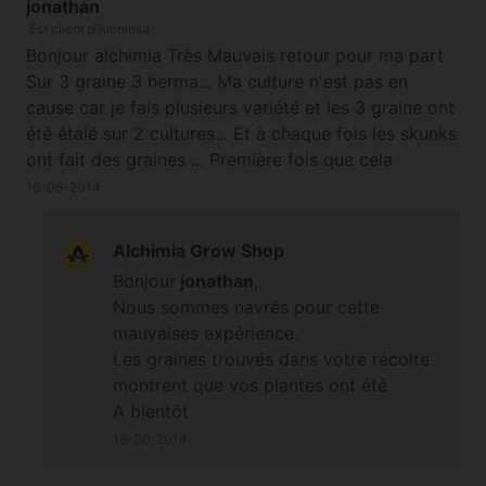
jonathan
Est client d'Alchimia
Bonjour alchimia Très Mauvais retour pour ma part
Sur 3 graine 3 herma... Ma culture n'est pas en
cause car je fais plusieurs variété et les 3 graine ont
été étalé sur 2 cultures... Et à chaque fois les skunks
ont fait des graines ... Première fois que cela
m'arrive en 6ans... Vraiment déçu sur ce coup la...
16-06-2014
Alchimia Grow Shop
Bonjour
jonathan
,
Nous sommes navrés pour cette
mauvaises expérience.
Les graines trouvés dans votre récolte
montrent que vos plantes ont été
polinisés. Ce sont l'apparition
A bientôt
d'attributs mâles qui révéleront le
18-06-2014
caractéres hermaphrodite de vos