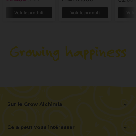
Voir le produit
Voir le produit
Voir
Sur le Grow Alchimia
Sur le Grow Alchimia
Situation et contact
Cela peut vous intéresser
Aidez-nous à nous améliorer