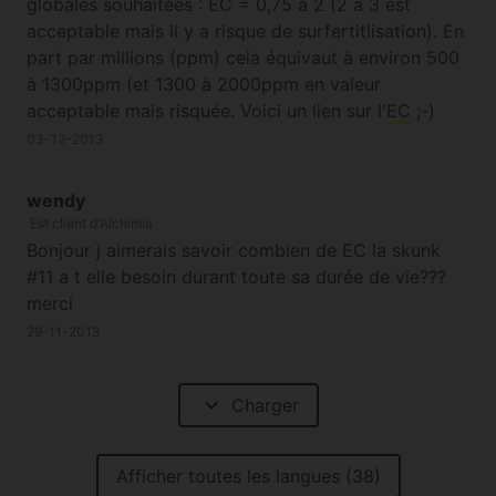
globales souhaitées : EC = 0,75 à 2 (2 à 3 est
acceptable mais il y a risque de surfertitlisation). En
part par millions (ppm) cela équivaut à environ 500
à 1300ppm (et 1300 à 2000ppm en valeur
acceptable mais risquée. Voici un lien sur l'
EC
;-)
03-12-2013
wendy
Est client d'Alchimia
Bonjour j aimerais savoir combien de EC la skunk
#11 a t elle besoin durant toute sa durée de vie???
merci
29-11-2013
expand_more
Charger
Afficher toutes les langues (38)