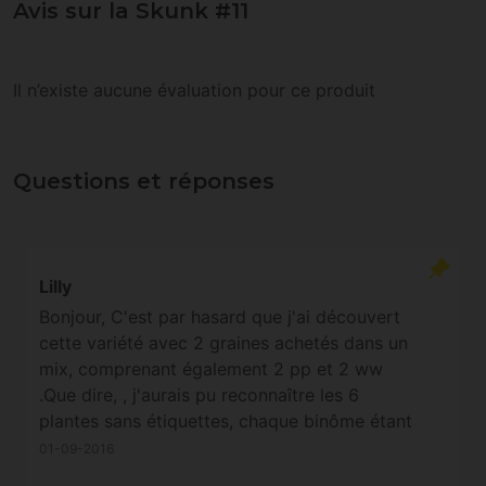
Avis sur la Skunk #11
Il n’existe aucune évaluation pour ce produit
Questions et réponses
Lilly
Bonjour, C'est par hasard que j'ai découvert
cette variété avec 2 graines achetés dans un
mix, comprenant également 2 pp et 2 ww
.Que dire, , j'aurais pu reconnaître les 6
plantes sans étiquettes, chaque binôme étant
identiques; une bonne vigueur et un stretch
01-09-2016
ultra rapide pour les power plant, une