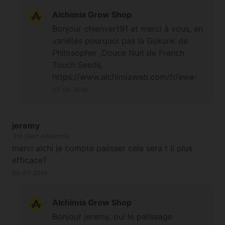
widow autflo, de la blueberry, et de la fruit que vous
Alchimia Grow Shop
m'aviez offert ( super produit que je recommande
Bonjour chienvert91 et merci à vous, en
fortement ), tout ça venait de chez vous et j'ai envie
variétés pourquoi pas la Gokunk de
de changer ! Cette année, je souhaiterai une plante à
Philosopher ,Douce Nuit de French
gros gros rendement, culture extérieur sur terrasse (
Touch Seeds,
nord de la France ) , petite taille ( maxi 1m10/20 ) ,
https://www.alchimiaweb.com/fr/ewe-
pot de 30 à 50L... Dites moi ce que vous me
2-product-6753.php
23-05-2016
conseillez afin de réussir une belle récolte comme
chaques année depuis 3ans grâce à vous et vos
petits conseil :) ps: y'a trois j'étais débutant, je
jeremy
commence a avoir la main verte mais je me
Est client d'Alchimia
considère pas comme un pro donc proposez moi
merci alchi je compte palisser cela sera t il plus
des graines ou je n'aurai que peu de complication
efficace?
SVP. À bientôt Vive le Québec libre !
02-07-2014
Alchimia Grow Shop
Bonjour jeremy, oui le palissage