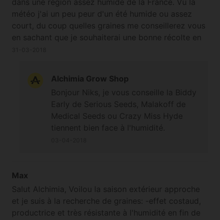
dans une région assez humide de la France. Vu la
météo j'ai un peu peur d'un été humide ou assez
court, du coup quelles graines me conseillerez vous
en sachant que je souhaiterai une bonne récolte en
extérieur, une résistance à l'humidité et une récolte
31-03-2018
en septembre octobre max... Merci beaucoup pour
vos précieux conseils !
Alchimia Grow Shop
Bonjour Niks, je vous conseille la Biddy
Early de Serious Seeds, Malakoff de
Medical Seeds ou Crazy Miss Hyde
tiennent bien face à l'humidité.
03-04-2018
Max
Salut Alchimia, Voilou la saison extérieur approche
et je suis à la recherche de graines: -effet costaud,
productrice et très résistante à l'humidité en fin de