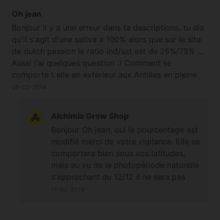
plantes.
Oh jean
Bonjour il y a une erreur dans ta descriptions, tu dis
qu'il s'agit d'une sativa a 100% alors que sur le site
de dutch passion le ratio ind/sat est de 25%/75% ...
Aussi j'ai quelques question :) Comment se
comporte t elle en extérieur aux Antilles en pleine
terre avec disons 3-4 semaine de croissance ?
09-02-2014
couper l'apex pour gagner en production ? je n'ai
aucune limite en hauteur ou largeur .. :D, production
Alchimia Grow Shop
dans ces conditions ? Merci !! ^^
Bonjour Oh jean, oui le pourcentage est
modifié merci de votre vigilance. Elle se
comportera bien sous vos latitudes,
mais au vu de la photopériode naturelle
s'approchant du 12/12 il ne sera pas
utile de couper l'apex ;-)
11-02-2014