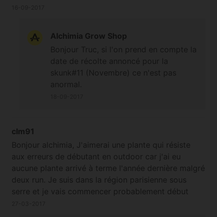
une bonne surprise si la météo était
16-09-2017
relativement clémente) :
Diesel
, Sweet
Tooth,
Malakoff
,
Mamba Negra
,
Black
Alchimia Grow Shop
Bomb
,
Green Love Potion
et
Big Bull
;-)
Bonjour Truc, si l'on prend en compte la
Cannamicalement
date de récolte annoncé pour la
skunk#11 (Novembre) ce n'est pas
anormal.
18-09-2017
clm91
Bonjour alchimia, J'aimerai une plante qui résiste
aux erreurs de débutant en outdoor car j'ai eu
aucune plante arrivé à terme l'année dernière malgré
deux run. Je suis dans la région parisienne sous
serre et je vais commencer probablement début
avril. Que me conseillerez-vous en féminisé et
27-03-2017
autofloraison ? Merci beaucoup de votre aide