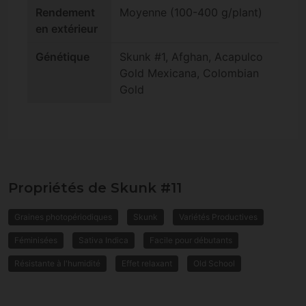
Rendement
Moyenne (100-400 g/plant)
en extérieur
Génétique
Skunk #1, Afghan, Acapulco
Gold Mexicana, Colombian
Gold
Propriétés de Skunk #11
Graines photopériodiques
Skunk
Variétés Productives
Féminisées
Sativa Indica
Facile pour débutants
Résistante à l'humidité
Effet relaxant
Old School