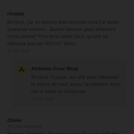
structure très élancée et particulièrement
sativesque pour cette version de white qui
ricojaja
semble fidèle à l'original, et cette skunk 11 au
Bonjour, j'ai un balcon bien exposé mais j'ai aussi
patronyme discret et qui pourtant est une
quelques voisins... Quelle hauteur peut atteindre
fort belle plante assez gourmande, d'une
cette plante? Puis-je la tailler pour qu'elle ne
vigueur incroyable et au rendement énorme
dépasse pas les 100cm? Merci
d'une weed de très haute qualité, , qui m'a
24-04-2020
d'ailleurs fait découvrir le goût et l'effet
somptueux de la 'vraie' skunk. Visiblement,
c'est pas le genre de dutch passion à se la
Alchimia Grow Shop
raconter avec des noms racoleurs ou des
Bonjour ricojaja, oui elle peut dépasser
taux de thc annoncés comme atteignable
le mètre de haut assez facilement donc
alors que records, bref, tout ça pour dire qu'il
oui la taille va s'imposer.
vaut mieux se faire sa propre opinion, selon
24-04-2020
moi, et qu'en tous les cas moi je les
recommande vivement car ce sont de bons
professionnels et il me tarde de découvrir
Olivier
leur catalogue. A bientôt, merci pour votre
Est client d'Alchimia
taf. (Un client satisfait, fidélisé, et libéré du
Bonjour Alchimia, Pourriez-vous s’il vous plaît me