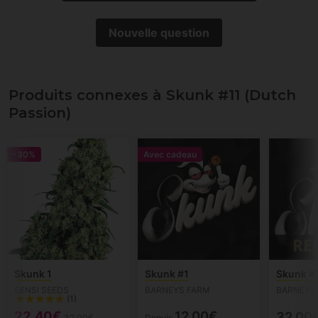
Nouvelle question
Produits connexes à Skunk #11 (Dutch
Passion)
-30%
Avec cadeau
Skunk 1
Skunk #1
Skunk #1
SENSI SEEDS
BARNEYS FARM
BARNEYS
(1)
22.40€
12.00€
32.00
32.00€
Depuis