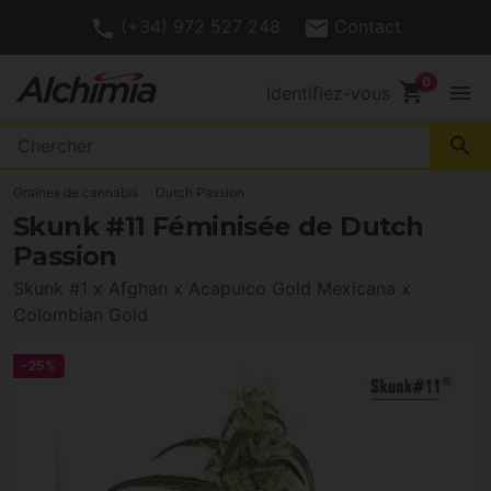
(+34) 972 527 248
Contact
shopping_cart
menu
Identifiez-vous
search
Graines de cannabis
Dutch Passion
Skunk #11 Féminisée de Dutch
Passion
Skunk #1 x Afghan x Acapulco Gold Mexicana x
Colombian Gold
-25%