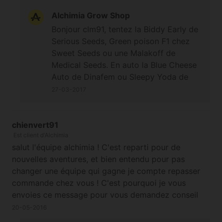
Alchimia Grow Shop
Bonjour clm91, tentez la Biddy Early de
Serious Seeds, Green poison F1 chez
Sweet Seeds ou une Malakoff de
Medical Seeds. En auto la Blue Cheese
Auto de Dinafem ou Sleepy Yoda de
Dinafem qui sont très bien.
27-03-2017
chienvert91
Est client d'Alchimia
salut l'équipe alchimia ! C'est reparti pour de
nouvelles aventures, et bien entendu pour pas
changer une équipe qui gagne je compte repasser
commande chez vous ! C'est pourquoi je vous
envoies ce message pour vous demandez conseil
pour pas me " planter " dans le choix des graines.
20-05-2016
J'ai déjà fait poussé de l'afghan kush, de la white