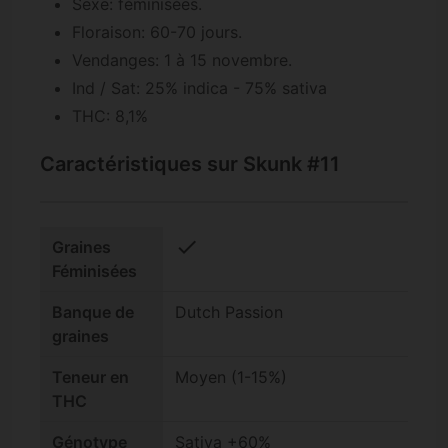
Sexe: féminisées.
Floraison: 60-70 jours.
Vendanges: 1 à 15 novembre.
Ind / Sat: 25% indica - 75% sativa
THC: 8,1%
Caractéristiques sur Skunk #11
check
Graines
Féminisées
Banque de
Dutch Passion
graines
Teneur en
Moyen (1-15%)
THC
Génotype
Sativa +60%