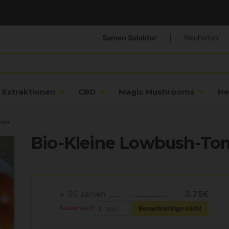
Samen Selektor
|
Neuheiten
Extraktionen
CBD
Magic Mushrooms
He
men
Bio-Kleine Lowbush-Tom
± 50 samen
3.75€
Ausverkauft
Benachrichtige mich!