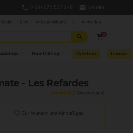
(+34) 972 527 248
Kontakt
Outlet
Blog
Anbauanleitung
|
Anmelden
search
shopping_cart
adshop
HealthShop
Outdoor
Indoor
ate - Les Refardes
(1 Bewertungen)
Zur Wunschliste hinzufügen