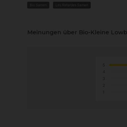
Bio Samen
Les Refardes Samen
Meinungen über Bio-Kleine Lowb
5
4
3
2
1