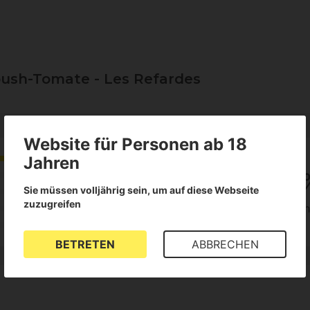
ush-Tomate - Les Refardes
Website für Personen ab 18
5
Jahren
100
Sie müssen volljährig sein, um auf diese Webseite
zuzugreifen
1
der Kunden empfeh
Rezensionen
BETRETEN
ABBRECHEN