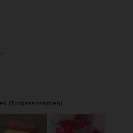
e!
des (Tomatensamen)