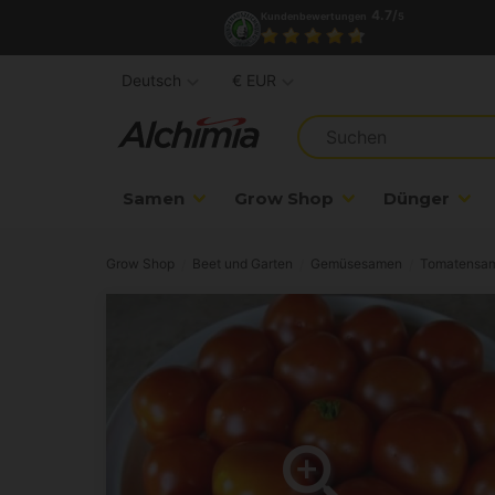
4.7/
Kundenbewertungen
5
Deutsch
€ EUR
Samen
Grow Shop
Dünger
Grow Shop
Beet und Garten
Gemüsesamen
Tomatensa