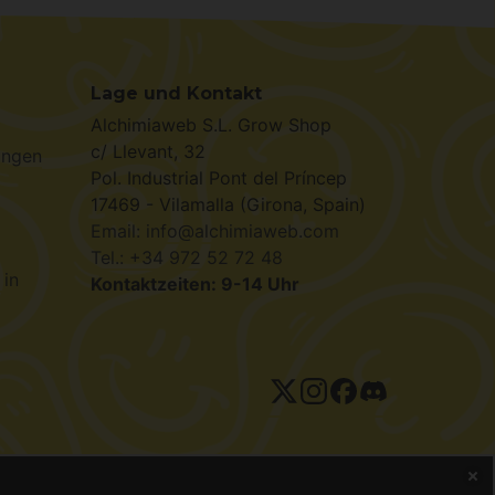
Lage und Kontakt
Alchimiaweb S.L. Grow Shop
c/ Llevant, 32
ungen
Pol. Industrial Pont del Príncep
17469 - Vilamalla (Girona, Spain)
Email: info@alchimiaweb.com
Tel.: +34 972 52 72 48
 in
Kontaktzeiten: 9-14 Uhr
tenschutzerklärung