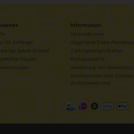
ssantes
Information
te
Versandkosten
r für Anfänger
Allgemeine Einkaufsbeding
ke bei jedem Einkauf
Zahlungsmöglichkeiten
gestellte Fragen
Rückgaberecht
bewertungen
Validierung von Meinungen
Informationen über Cookies
Alchimiaweb.com
chimiaweb S.L.
· CIF: B-17664368 ·
Rechtliche Hinweise
·
Da