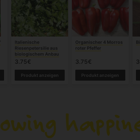
'
Italienische
Organischer 4 Morros
B
Riesenpetersilie aus
roter Pfeffer
biologischem Anbau
3.75€
3.75€
3
Produkt anzeigen
Produkt anzeigen