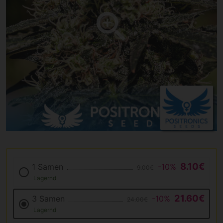
8.10€
1 Samen
-10%
9.00€
Lagernd
21.60€
3 Samen
-10%
24.00€
Lagernd