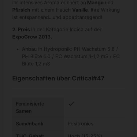
ihr intensives Aroma erinnert an
Mango
und
Pfirsich
mit einem Hauch
Vanille
. Ihre Wirkung
ist entspannend...und appetitanregend!
2. Preis
in der Kategorie Indica auf der
ExpoGrow 2013.
Anbau in Hydroponik: PH Wachstum 5.8 /
PH Blüte 6.0 / EC Wachstum 1-1,2 mS / EC
Blüte 1,2 mS
Eigenschaften über Critical#47
check
Feminisierte
Samen
Samenbank
Positronics
THC-Gehalt
Hoch (15-25%)