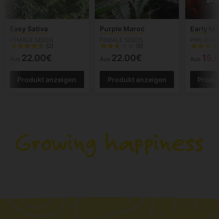
Easy Sativa
Purple Maroc
Early M
FEMALE SEEDS
FEMALE SEEDS
PHILOSO
(2)
(5)
22.00€
22.00€
15.
Aus
Aus
Aus
Produkt anzeigen
Produkt anzeigen
Produ