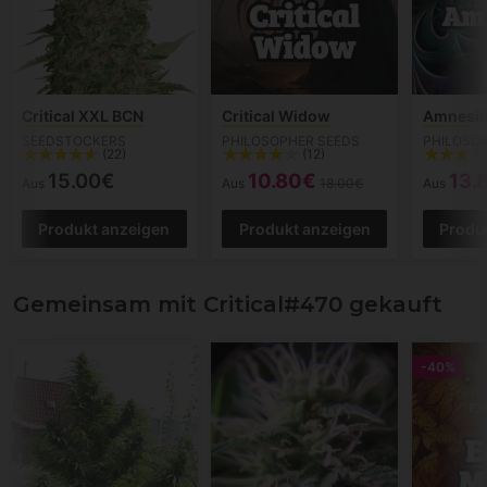
Critical XXL BCN
Critical Widow
Amnesik
SEEDSTOCKERS
PHILOSOPHER SEEDS
PHILOSO
(22)
(12)
15.00€
10.80€
13.
Aus
Aus
18.00€
Aus
Produkt anzeigen
Produkt anzeigen
Produ
Gemeinsam mit Critical#470 gekauft
-40%