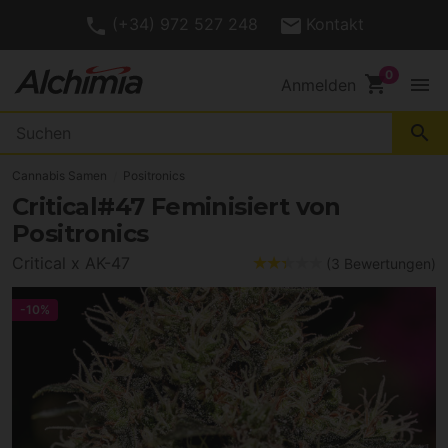
(+34) 972 527 248
Kontakt
shopping_cart
menu
Anmelden
search
Cannabis Samen
Positronics
Critical#47 Feminisiert von
Positronics
Critical x AK-47
(3 Bewertungen)
-10%