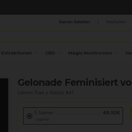
Samen Selektor
|
Neuheiten
Extraktionen
CBD
Magic Mushrooms
He
Gelonade Feminisiert v
Lemon Tree x Gelato #41
5 Samen
49.50€
Lagernd