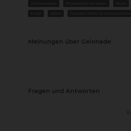
Zitronenaromen
Photoperiodische Samen
Skunk
Purple
Gelato
Cannabis-Sorten für Harzextraktion
Meinungen über Gelonade
Fragen und Antworten
E