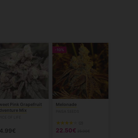
-10%
weet Pink Grapefruit
Melonade
dventure Mix
PAISA SEEDS
ICE OF LIFE
(2)
22.50€
4.99€
25.00€