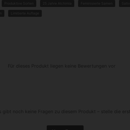
Produktive Sorten
25 Jahre Alchimia
Feminisierte Samen
Sati
en
Limitierte Auflage
Für dieses Produkt liegen keine Bewertungen vor
s gibt noch keine Fragen zu diesem Produkt – stelle die erst