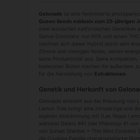
Gelonade
ist eine feminisierte photoperio
Queen Seeds exklusiv zum 25-jährigen J
zwei ikonischen kalifornischen Genetiken e
Sativa-Dominanz von 60% und einem THC
zeichnet sich dieser Hybrid durch sein Aro
Zitrone und cremigen Noten, seinen energ
seine Produktivität aus. Seine kompakten,
bedeckten Blüten machen ihn außerdem zu 
für die Herstellung von
Extraktionen
.
Genetik und Herkunft von Gelon
Gelonade entsteht aus der Kreuzung von
L
Lemon Tree bringt eine zitrusartige und die
eigenen Abstammung mit (Las Vegas
Lemo
während Gelato #41 (der Phänotyp 41 von M
von Sunset Sherbet × Thin Mint Cookies) S
die Cookies-Familie charakteristische Blüt