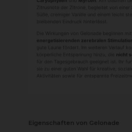
Caryophyllen
und
Myrcen
. Am Gaumen ble
Zitrusnote der Zitrone, begleitet von eine
Süße, cremiger Vanille und einem leicht s
bleibenden Eindruck hinterlässt.
Die Wirkungen von Gelonade beginnen mit
energetisierenden zerebralen Stimulatio
gute Laune fördert. Im weiteren Verlauf 
körperliche Entspannung hinzu, die
nicht 
für den Tagesgebrauch geeignet ist. Ihr fu
sie zu einer guten Wahl für kreative, sozia
Aktivitäten sowie für entspannte Freizeit
Eigenschaften von Gelonade