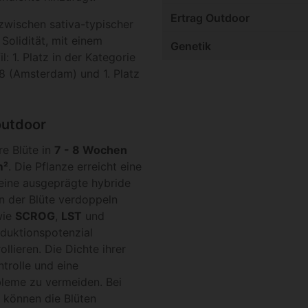
Ertrag Outdoor
zwischen sativa-typischer
Solidität, mit einem
Genetik
: 1. Platz in der Kategorie
8 (Amsterdam) und 1. Platz
outdoor
re Blüte in
7 - 8 Wochen
m²
. Die Pflanze erreicht eine
eine ausgeprägte hybride
n der Blüte verdoppeln
wie
SCROG
,
LST
und
roduktionspotenzial
lieren. Die Dichte ihrer
ntrolle und eine
leme zu vermeiden. Bei
 können die Blüten