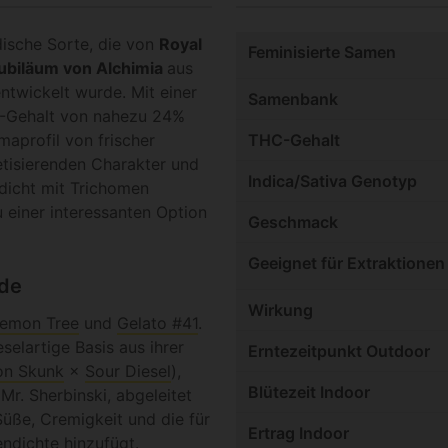
dische Sorte, die von
Royal
Feminisierte Samen
ubiläum von Alchimia
aus
ntwickelt wurde. Mit einer
Samenbank
-Gehalt von nahezu 24%
maprofil von frischer
THC-Gehalt
etisierenden Charakter und
Indica/Sativa Genotyp
 dicht mit Trichomen
einer interessanten Option
Geschmack
Geeignet für Extraktionen
ade
Wirkung
emon Tree
und
Gelato #41
.
selartige Basis aus ihrer
Erntezeitpunkt Outdoor
n Skunk
×
Sour Diesel
),
Blütezeit Indoor
r. Sherbinski, abgeleitet
üße, Cremigkeit und die für
Ertrag Indoor
endichte hinzufügt.