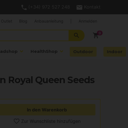
(+34) 972 527 248
Kontakt
Outlet
Blog
Anbauanleitung
|
Anmelden
search
shopping_cart
adshop
HealthShop
Outdoor
Indoor
on Royal Queen Seeds
In den Warenkorb
Zur Wunschliste hinzufügen