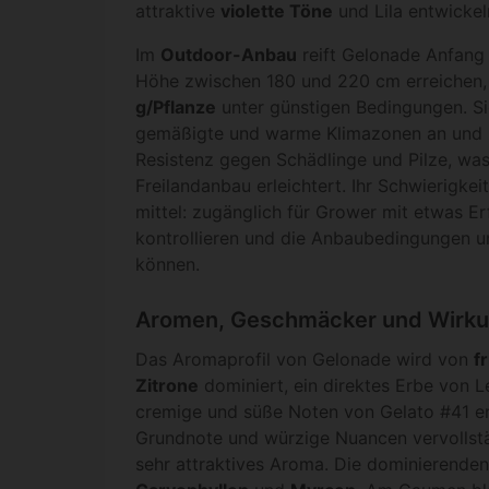
attraktive
violette Töne
und Lila entwickel
Im
Outdoor-Anbau
reift Gelonade Anfang
Höhe zwischen 180 und 220 cm erreichen,
g/Pflanze
unter günstigen Bedingungen. Si
gemäßigte und warme Klimazonen an und z
Resistenz gegen Schädlinge und Pilze, wa
Freilandanbau erleichtert. Ihr Schwierigke
mittel: zugänglich für Grower mit etwas Er
kontrollieren und die Anbaubedingungen un
können.
Aromen, Geschmäcker und Wirku
Das Aromaprofil von Gelonade wird von
f
Zitrone
dominiert, ein direktes Erbe von 
cremige und süße Noten von Gelato #41 er
Grundnote und würzige Nuancen vervollst
sehr attraktives Aroma. Die dominierende