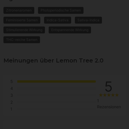
Zitronenaromen
Photoperiodische Samen
Feminisierte Samen
Indica-Sativa
Sativa-Indica
Stimulierende Wirkung
Entspannende Wirkung
THC-reiche Samen
Meinungen über Lemon Tree 2.0
5
5
4
3
1
2
Rezensionen
1