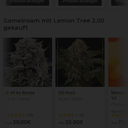
Produkt anzeigen
Produkt anzeigen
Produ
Gemeinsam mit Lemon Tree 2.00
gekauft
B-45 by Booba
OG Kush
Mandari
V2
SILENT SEEDS
SILENT SEEDS
ETHOS G
Ausverkau
(35)
(5)
39.00€
25.00€
70.
Aus
Aus
Aus