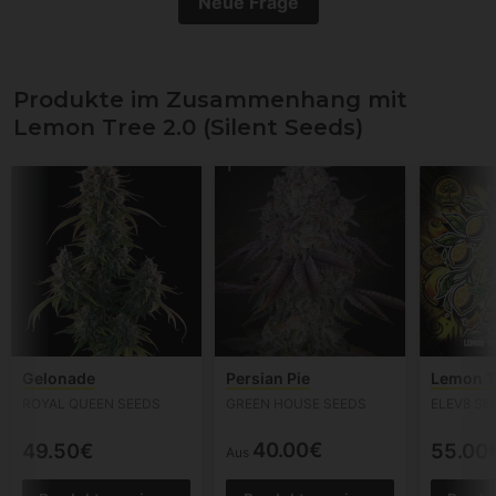
Neue Frage
Produkte im Zusammenhang mit
Lemon Tree 2.0 (Silent Seeds)
Gelonade
Persian Pie
Lemon T
ROYAL QUEEN SEEDS
GREEN HOUSE SEEDS
ELEV8 SE
40.00€
49.50€
55.00
Aus