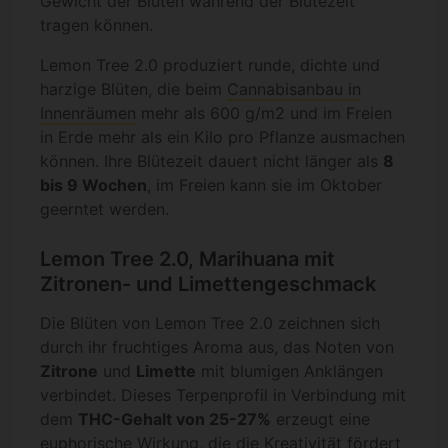
Gewicht der Blüten während der Blütezeit
tragen können.
Lemon Tree 2.0 produziert runde, dichte und
harzige Blüten, die beim
Cannabisanbau in
Innenräumen
mehr als 600 g/m2 und im Freien
in Erde mehr als ein Kilo pro Pflanze ausmachen
können. Ihre Blütezeit dauert nicht länger als
8
bis 9 Wochen
, im Freien kann sie im Oktober
geerntet werden.
Lemon Tree 2.0, Marihuana mit
Zitronen- und Limettengeschmack
Die Blüten von Lemon Tree 2.0 zeichnen sich
durch ihr fruchtiges Aroma aus, das Noten von
Zitrone
und
Limette
mit blumigen Anklängen
verbindet. Dieses Terpenprofil in Verbindung mit
dem
THC-Gehalt von 25-27%
erzeugt eine
euphorische Wirkung, die die Kreativität fördert