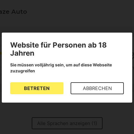
aze Auto
Website für Personen ab 18
4
Jahren
100
Sie müssen volljährig sein, um auf diese Webseite
1
der Kunden empfeh
zuzugreifen
Rezensionen
BETRETEN
ABBRECHEN
Alle Sprachen anzeigen (1)