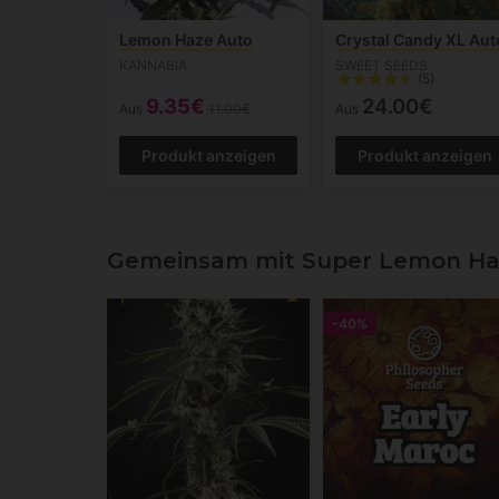
Lemon Haze Auto
Crystal Candy XL Aut
KANNABIA
SWEET SEEDS
(5)
9.35€
24.00€
Aus
11.00€
Aus
Produkt anzeigen
Produkt anzeigen
Gemeinsam mit Super Lemon Ha
-40%