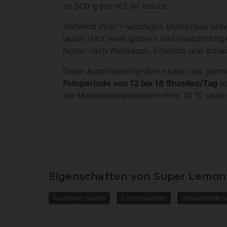
zu 500 g pro m2 im
Indoor
.
Während ihrer 7-wöchigen Blütephase entwi
lauter Harz weiß glitzern und vielschichti
Noten nach Weihrauch, Edelholz und schwa
Diese Autoflowering-Sorte kann das ganze 
Fotoperiode von 12 bis 18 Stunden/Tag
an
die Mindesttemperaturen nicht 10 °C unter
Eigenschaften von Super Lemon
Autoflower Samen
Zitronenaromen
Stimulierende 