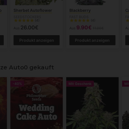
o
Sherbet Autoflower
Blackberry
C
SEEDSTOCKERS
FAST BUDS
F
(4)
(4)
26.00€
9.90€
Aus
Aus
11.00€
A
Produkt anzeigen
Produkt anzeigen
ze Auto0 gekauft
-40%
Mit Geschenk
Mi