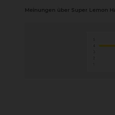
Meinungen über Super Lemon H
5
4
3
2
1