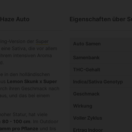
 Haze Auto
Eigenschaften über 
ring-Version der
Super
Auto Samen
 eine Sativa, die vor allem
ihrem intensiven Aroma
Samenbank
d.
THC-Gehalt
e in den holländischen
aus
Lemon Skunk x Super
Indica/Sativa Genotyp
durch ihren Geschmack nach
Geschmack
aus, und das bei einem
Wirkung
her Statur, hat viele
Voller Zyklus
n
80 - 100 cm
. Im Outdoor
amm pro Pflanze
und bis
Ertrag Indoor