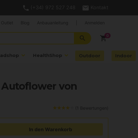
(+34) 972 527 248
Kontakt
Outlet
Blog
Anbauanleitung
|
Anmelden
search
shopping_cart
adshop
HealthShop
Outdoor
Indoor
 Autoflower von
(1 Bewertungen)
In den Warenkorb