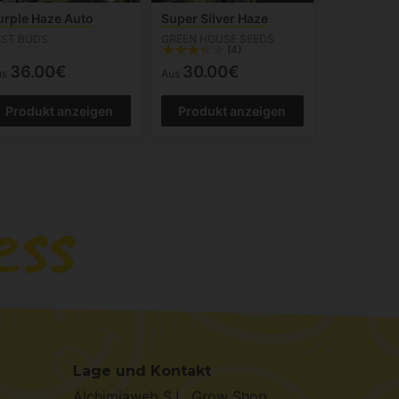
urple Haze Auto
Super Silver Haze
AST BUDS
GREEN HOUSE SEEDS
(4)
36.00€
30.00€
us
Aus
Produkt anzeigen
Produkt anzeigen
Lage und Kontakt
Alchimiaweb S.L. Grow Shop