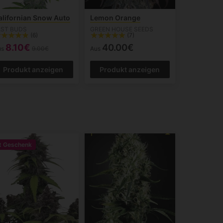
alifornian Snow Auto
Lemon Orange
AST BUDS
GREEN HOUSE SEEDS
(6)
(7)
8.10€
40.00€
us
9.00€
Aus
Produkt anzeigen
Produkt anzeigen
t Geschenk