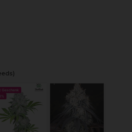
eeds)
t Geschenk
0%