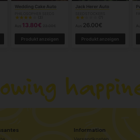
Wedding Cake Auto
Jack Herer Auto
P
PHILOSOPHER SEEDS
SEEDSTOCKERS
F
(3)
(7)
13.80€
26.00€
Aus
23.00€
Aus
A
Produkt anzeigen
Produkt anzeigen
ssantes
Information
te
Versandkosten