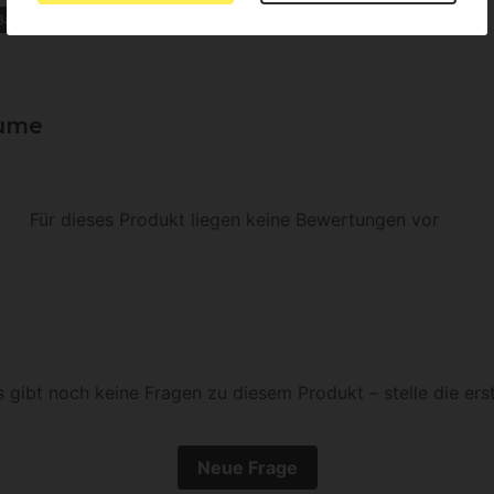
Batlle Samen
Abwehrpflanzen
lume
Für dieses Produkt liegen keine Bewertungen vor
s gibt noch keine Fragen zu diesem Produkt – stelle die erst
Neue Frage