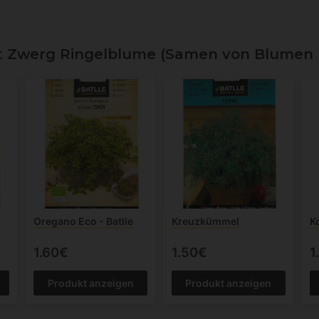
Zwerg Ringelblume (Samen von Blumen u
Oregano Eco - Batlle
Kreuzkümmel
K
1.60€
1.50€
1
Produkt anzeigen
Produkt anzeigen