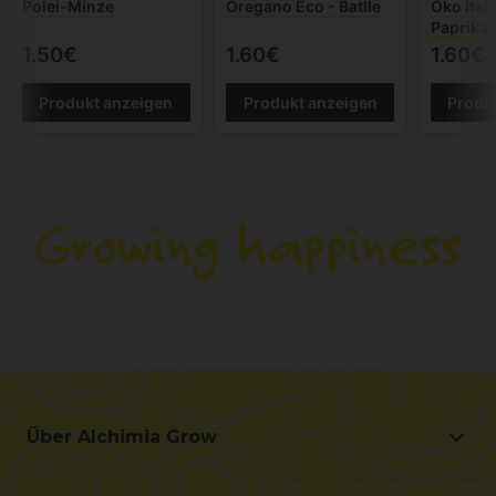
Polei-Minze
Oregano Eco - Batlle
Öko Ital
Paprika -
1.50€
1.60€
1.60€
Produkt anzeigen
Produkt anzeigen
Produ
Über Alchimia Grow
Über Alchimia Grow