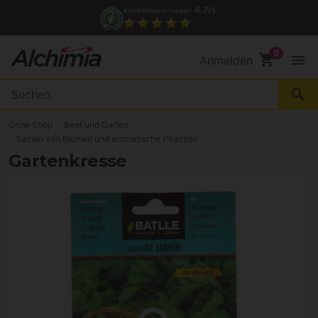
4.7/
Kundenbewertungen
5
shopping_cart
menu
Anmelden
search
Grow Shop
Beet und Garten
Samen von Blumen und aromatische Pflanzen
Gartenkresse