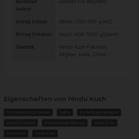
Blütezeit
Schnell (-9 Wochen)
Indoor
Ertrag Indoor
Mittel (350-500 g/m2)
Ertrag Outdoor
Hoch (400-1000 g/plant)
Genetik
Hindu Kush Pakistan,
Afghan, India, China
Eigenschaften von Hindu Kush
Photoperiodische Samen
Indica
Für Anfänger geeignet
Reguläre Samen
Entspannende Wirkung
Reine Sorte
Old School
Hindu Kush