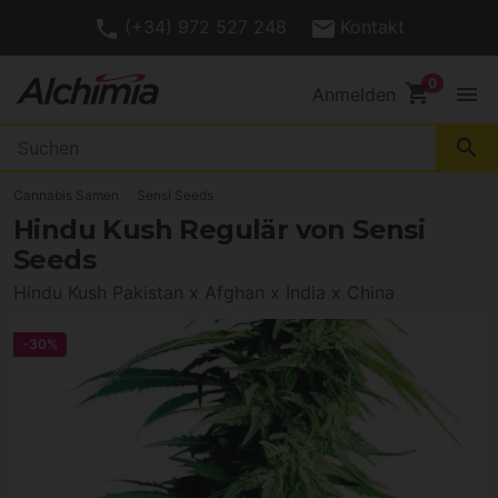
(+34) 972 527 248
Kontakt
shopping_cart
menu
Anmelden
search
Cannabis Samen
Sensi Seeds
Hindu Kush Regulär von Sensi
Seeds
Hindu Kush Pakistan x Afghan x India x China
-30%