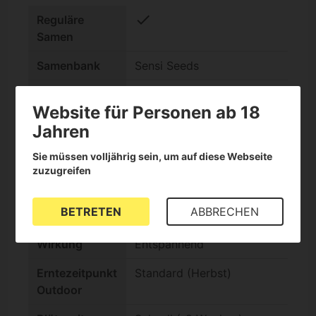
check
Reguläre
Samen
Samenbank
Sensi Seeds
THC-Gehalt
Hoch (15-25%)
Website für Personen ab 18
Indica/Sativa
Indica +90%
Jahren
Genotyp
Sie müssen volljährig sein, um auf diese Webseite
Geschmack
Süß, Holzig
zuzugreifen
check
Für Anfänger
BETRETEN
ABBRECHEN
geeignet
Wirkung
Entspannend
Erntezeitpunkt
Standard (Herbst)
Outdoor