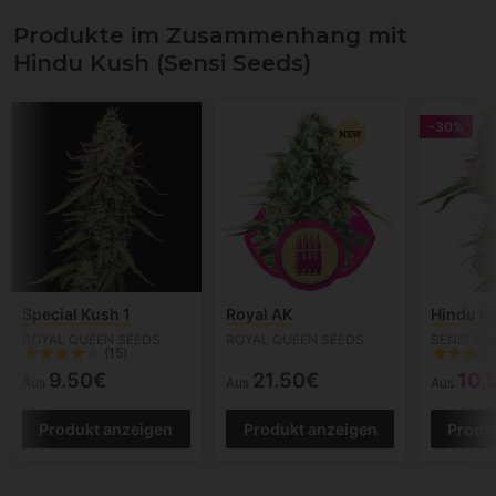
Produkte im Zusammenhang mit
Hindu Kush (Sensi Seeds)
-30%
Special Kush 1
Royal AK
Hindu K
ROYAL QUEEN SEEDS
ROYAL QUEEN SEEDS
SENSI SE
(15)
9.50€
21.50€
10.
Aus
Aus
Aus
Produkt anzeigen
Produkt anzeigen
Produ