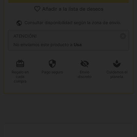
Añadir a la lista de deseos
Consultar disponibilidad según la zona de envío.
ATENCIÓN!
No enviamos este producto a
Usa
Regalo
en
Pago
seguro
Envío
Cuidemos el
cada
discreto
planeta
compra