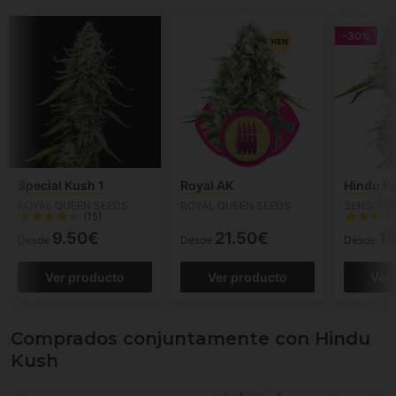
-30%
Special Kush 1
Royal AK
Hindu K
ROYAL QUEEN SEEDS
ROYAL QUEEN SEEDS
SENSI SE
(15)
9.50€
21.50€
1
Desde
Desde
Desde
Ver producto
Ver producto
Ver
Comprados conjuntamente con Hindu
Kush