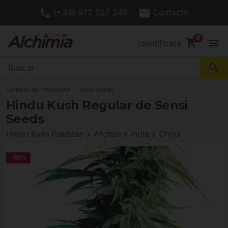
(+34) 972 527 248
Contacto
shopping_cart
menu
Identifícate
search
Semillas de marihuana
Sensi Seeds
Hindu Kush Regular de Sensi
Seeds
Hindu Kush Pakistan x Afghan x India x China
-30%