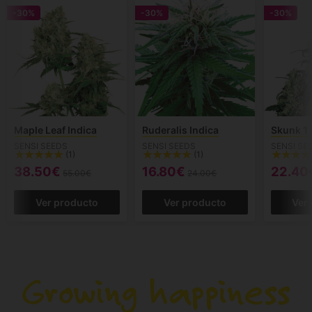
-30%
-30%
-30%
Maple Leaf Indica
Ruderalis Indica
Skunk 1
SENSI SEEDS
SENSI SEEDS
SENSI SE
(1)
(1)
38.50€
16.80€
22.40
55.00€
24.00€
Ver producto
Ver producto
Ver