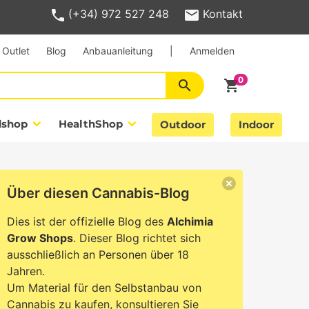
(+34) 972 527 248
Kontakt
Outlet
Blog
Anbauanleitung
|
Anmelden
search
shopping_cart
dshop
HealthShop
Outdoor
Indoor
Über diesen Cannabis-Blog
Dies ist der offizielle Blog des
Alchimia
Grow Shops
. Dieser Blog richtet sich
ausschließlich an Personen über 18
Jahren.
Um Material für den Selbstanbau von
Cannabis zu kaufen, konsultieren Sie