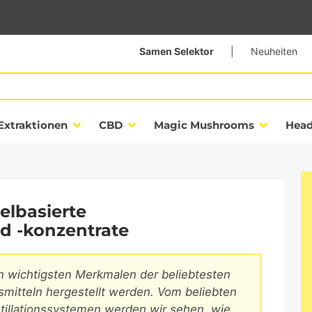
Samen Selektor
|
Neuheiten
Extraktionen
CBD
Magic Mushrooms
Hea
elbasierte
d -konzentrate
en wichtigsten Merkmalen der beliebtesten
smitteln hergestellt werden. Vom beliebten
tillationssystemen werden wir sehen, wie