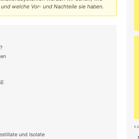
d und welche Vor- und Nachteile sie haben.
?
nen
SE
K
stillate und Isolate