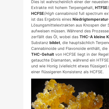
Dies ist wahrscheinlich einer der neuesten
Extrakte mit hohem Terpengehalt,
HTFSE
HCFSE
(High
cannabinoid full spectrum ext
ist das Ergebnis eines
Niedrigtemperatu
Lösungsmittelextrakten aus Knospen der S
aufweisen müssen. Während des Prozesses
zerfällt das Öl, wobei das
THC-A kleine Kr
Substanz
bildet
, die hauptsächlich Terpe
Cannabinoide und Flavonoide enthält, die 
THC-Gehalt
von HCFSE liegt in der Regel
getauchte Diamanten, während ein HTFSE
und wie Honig (vielleicht etwas flüssiger) 
einer flüssigeren Konsistenz als HCFSE.