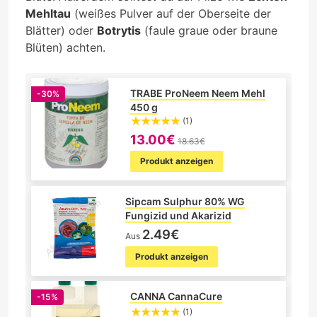
Mehltau
(weißes Pulver auf der Oberseite der
Blätter) oder
Botrytis
(faule graue oder braune
Blüten) achten.
TRABE ProNeem Neem Mehl
-30%
450 g
(1)
13.00€
18.63€
Produkt anzeigen
Sipcam Sulphur 80% WG
Fungizid und Akarizid
2.49€
Aus
Produkt anzeigen
CANNA CannaCure
-15%
(1)