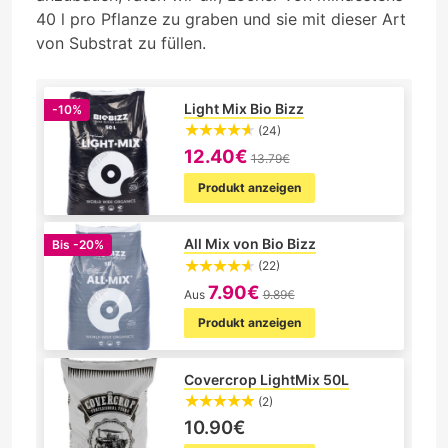
40 l pro Pflanze zu graben und sie mit dieser Art
von Substrat zu füllen.
Light Mix Bio Bizz
-10%
(24)
12.40€
13.79€
Produkt anzeigen
All Mix von Bio Bizz
Bis
-20%
(22)
7.90€
Aus
9.89€
Produkt anzeigen
Covercrop LightMix 50L
(2)
10.90€