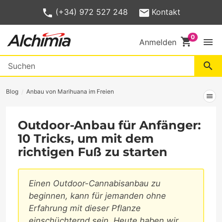
(+34) 972 527 248
Kontakt
shopping_cart
menu
Anmelden
search
Blog
Anbau von Marihuana im Freien
menu
Outdoor-Anbau für Anfänger:
10 Tricks, um mit dem
richtigen Fuß zu starten
Einen Outdoor-Cannabisanbau zu
beginnen, kann für jemanden ohne
Erfahrung mit dieser Pflanze
einschüchternd sein. Heute haben wir