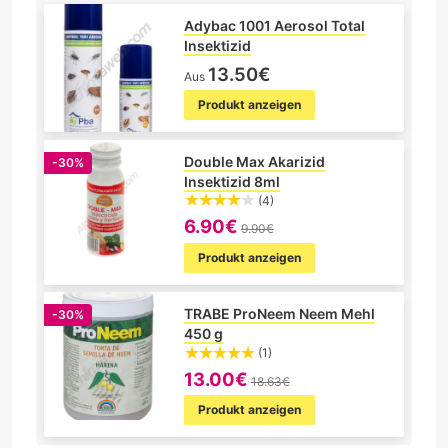
Adybac 1001 Aerosol Total
Insektizid
13.50€
Aus
Produkt anzeigen
Double Max Akarizid
-30%
Insektizid 8ml
(4)
6.90€
9.90€
Produkt anzeigen
TRABE ProNeem Neem Mehl
-30%
450 g
(1)
13.00€
18.63€
Produkt anzeigen