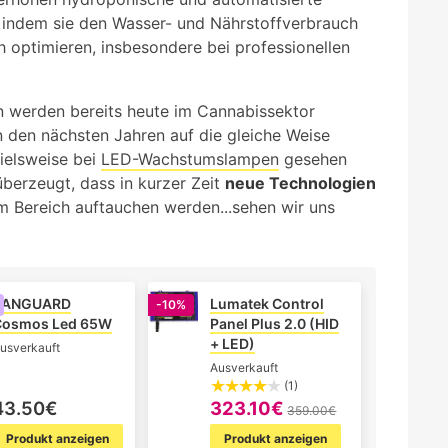
 indem sie den Wasser- und Nährstoffverbrauch
h optimieren, insbesondere bei professionellen
 werden bereits heute im Cannabissektor
 in den nächsten Jahren auf die gleiche Weise
ielsweise bei
LED-Wachstumslampen
gesehen
überzeugt, dass in kurzer Zeit
neue Technologien
 Bereich auftauchen werden...sehen wir uns
VANGUARD
Lumatek Control
-10%
Cosmos Led 65W
Panel Plus 2.0 (HID
+ LED)
usverkauft
Ausverkauft
(1)
43.50€
323.10€
359.00€
Produkt anzeigen
Produkt anzeigen