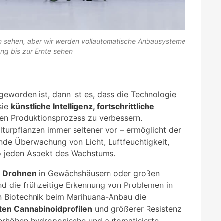
en sehen, aber wir werden vollautomatische Anbausysteme
ng bis zur Ernte sehen
geworden ist, dann ist es, dass die Technologie
sie
künstliche Intelligenz, fortschrittliche
den Produktionsprozess zu verbessern.
lturpflanzen immer seltener vor – ermöglicht der
nde Überwachung von Licht, Luftfeuchtigkeit,
o jeden Aspekt des Wachstums.
n
Drohnen
in Gewächshäusern oder großen
nd die frühzeitige Erkennung von Problemen in
n Biotechnik beim Marihuana-Anbau die
rten Cannabinoidprofilen
und größerer Resistenz
 erhöhen hydroponische und automatisierte