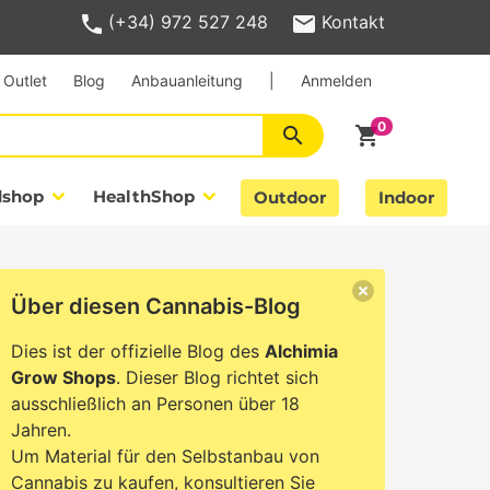
(+34) 972 527 248
Kontakt
Outlet
Blog
Anbauanleitung
|
Anmelden
search
shopping_cart
dshop
HealthShop
Outdoor
Indoor
Über diesen Cannabis-Blog
Dies ist der offizielle Blog des
Alchimia
Grow Shops
. Dieser Blog richtet sich
ausschließlich an Personen über 18
Jahren.
Um Material für den Selbstanbau von
Cannabis zu kaufen, konsultieren Sie