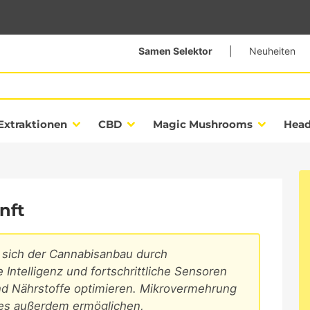
Samen Selektor
|
Neuheiten
Extraktionen
CBD
Magic Mushrooms
Hea
nft
sich der Cannabisanbau durch
 Intelligenz und fortschrittliche Sensoren
nd Nährstoffe optimieren. Mikrovermehrung
es außerdem ermöglichen,