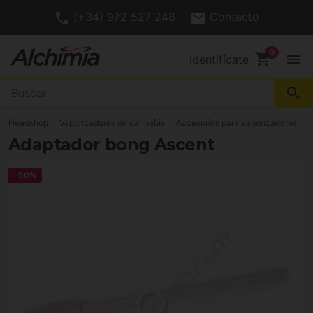
(+34) 972 527 248
Contacto
shopping_cart
menu
Identifícate
search
Headshop
Vaporizadores de cannabis
Accesorios para vaporizadores
Adaptador bong Ascent
-50%