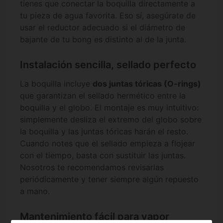
tienes que conectar la boquilla directamente a
tu pieza de agua favorita. Eso sí, asegúrate de
usar el reductor adecuado si el diámetro de
bajante de tu bong es distinto al de la junta.
Instalación sencilla, sellado perfecto
La boquilla incluye
dos juntas tóricas (O-rings)
que garantizan el sellado hermético entre la
boquilla y el globo. El montaje es muy intuitivo:
simplemente desliza el extremo del globo sobre
la boquilla y las juntas tóricas harán el resto.
Cuando notes que el sellado empieza a flojear
con el tiempo, basta con sustituir las juntas.
Nosotros te recomendamos revisarlas
periódicamente y tener siempre algún repuesto
a mano.
Mantenimiento fácil para vapor