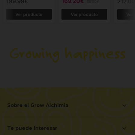
169.20€
199.99€
212.0
188.00€
Ver producto
Ver producto
Ver
Sobre el Grow Alchimia
Sobre el Grow Alchimia
Situación y Contacto
Te puede interesar
Ayúdanos a mejorar