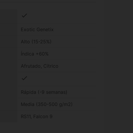
check
Exotic Genetix
Alto (15-25%)
Índica +60%
Afrutado, Cítrico
check
Rápida (-9 semanas)
Media (350-500 g/m2)
RS11, Falcon 9