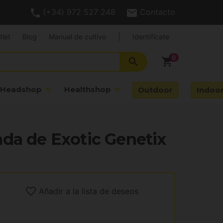
(+34) 972 527 248
Contacto
tlet
Blog
Manual de cultivo
|
Identifícate
search
shopping_cart
Headshop
Healthshop
Outdoor
Indoo
da de Exotic Genetix
Añadir a la lista de deseos