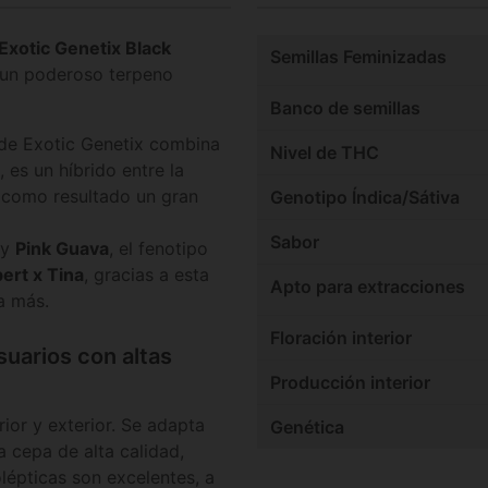
Exotic Genetix Black
Semillas Feminizadas
 un poderoso terpeno
Banco de semillas
de Exotic Genetix combina
Nivel de THC
 es un híbrido entre la
 como resultado un gran
Genotipo Índica/Sátiva
Sabor
y
Pink Guava
, el fenotipo
ert x Tina
, gracias a esta
Apto para extracciones
a más.
Floración interior
suarios con altas
Producción interior
ior y exterior. Se adapta
Genética
a cepa de alta calidad,
lépticas son excelentes, a