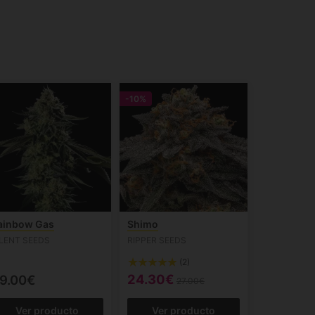
-10%
ainbow Gas
Shimo
ILENT SEEDS
RIPPER SEEDS
(2)
24.30€
9.00€
27.00€
Ver producto
Ver producto