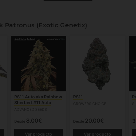
k Patronus (Exotic Genetix)
RS11 Auto aka Rainbow
RS11
R
Sherbert #11 Auto
GROWERS CHOICE
S
ADVANCED SEEDS
8.00€
20.00€
3
Desde
Desde
Ver producto
Ver producto