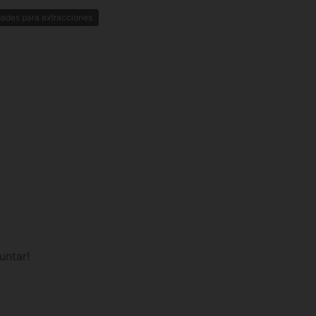
dades para extracciones
untar!