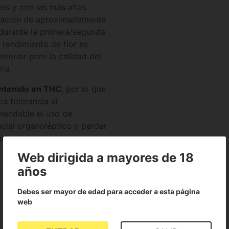
os y con las más altas
loración de aproximadamente
 durante la primera/segunda
 rendimiento de flor es
nterior pero la calidad del
ia.
ontenido en THC
, por lo que
a tolerancia al
mendable el uso de
cial organoléptico y perder
rt.
Web dirigida a mayores de 18
años
Debes ser mayor de edad para acceder a esta página
web