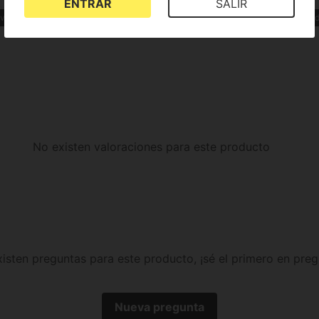
ENTRAR
SALIR
iva
Purple
Cookies
Semillas de marihuana americanas
Varie
No existen valoraciones para este producto
isten preguntas para este producto, ¡sé el primero en preg
Nueva pregunta