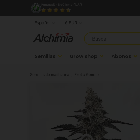
4.7/
Puntuación De Cliente
5
Español
€ EUR
Semillas
Grow shop
Abonos
Semillas de marihuana
Exotic Genetix