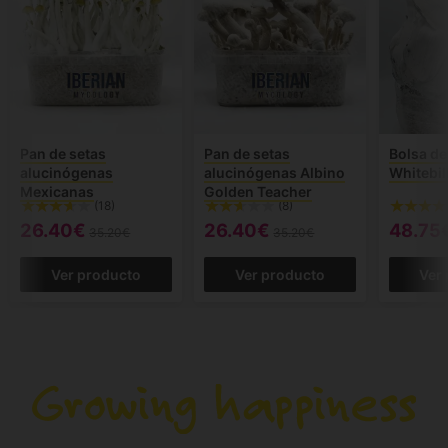
Pan de setas
Pan de setas
Bolsa de
alucinógenas
alucinógenas Albino
Whitebil
Mexicanas
Golden Teacher
(18)
(8)
26.40€
26.40€
48.75
35.20€
35.20€
Ver producto
Ver producto
Ver