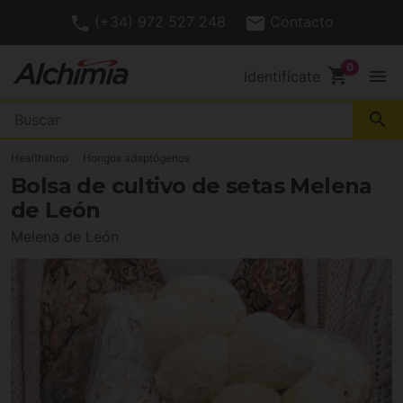
(+34) 972 527 248
Contacto
shopping_cart
menu
Identifícate
search
Healthshop
Hongos adaptógenos
Bolsa de cultivo de setas Melena
de León
Melena de León