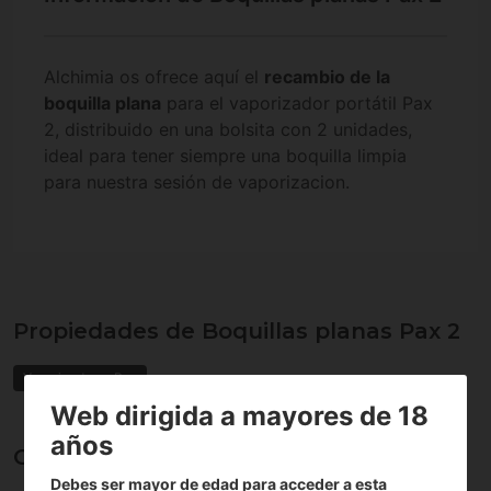
Alchimia os ofrece aquí el
recambio de la
boquilla plana
para el vaporizador portátil Pax
2, distribuido en una bolsita con 2 unidades,
ideal para tener siempre una boquilla limpia
para nuestra sesión de vaporizacion.
Propiedades de Boquillas planas Pax 2
Vaporizadores Pax
Web dirigida a mayores de 18
años
Opiniones sobre Boquillas planas Pax 2
Debes ser mayor de edad para acceder a esta