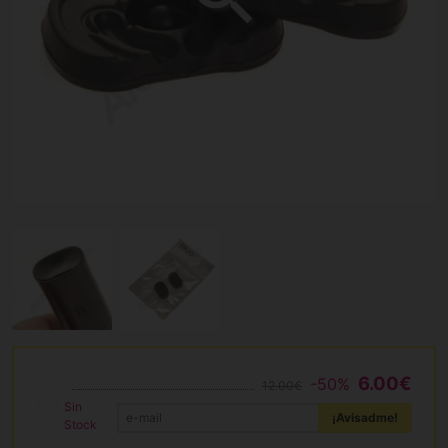
6.00€
-50%
12.00€
Sin
¡Avisadme!
Stock