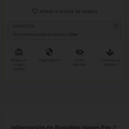
Añadir a la lista de deseos
ATENCIÓN!
No enviamos este producto a
Usa
Regalo
en
Pago
seguro
Envío
Cuidemos el
cada
discreto
planeta
compra
Información de Boquillas planas Pax 2