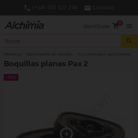
(+34) 972 527 248
Contacto
shopping_cart
menu
Identifícate
search
Headshop
Vaporizadores de cannabis
Accesorios para vaporizadores
Boquillas planas Pax 2
-50%