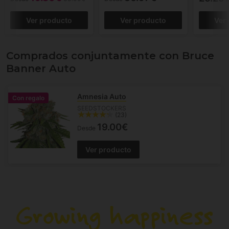
Ver producto
Ver producto
Ver
Comprados conjuntamente con Bruce
Banner Auto
Amnesia Auto
Con regalo
SEEDSTOCKERS
(23)
19.00€
Desde
Ver producto