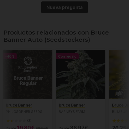
Nueva pregunta
Productos relacionados con Bruce
Banner Auto (Seedstockers)
-40%
Con regalo
Bruce Banner
Bruce Banner
Bruce B
PHILOSOPHER SEEDS
BARNEYS FARM
BLIMBUR
(2)
19.80€
36.97€
26.25
Desde
33.00€
Desde