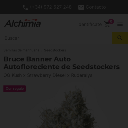
(+34) 972 527 248
Contacto
shopping_cart
menu
Identifícate
search
Semillas de marihuana
Seedstockers
Bruce Banner Auto
Autofloreciente de Seedstockers
OG Kush x Strawberry Diesel x Ruderalys
Con regalo